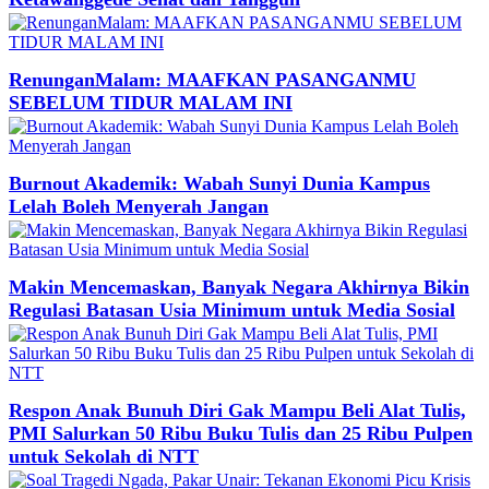
RenunganMalam: MAAFKAN PASANGANMU
SEBELUM TIDUR MALAM INI
Burnout Akademik: Wabah Sunyi Dunia Kampus
Lelah Boleh Menyerah Jangan
Makin Mencemaskan, Banyak Negara Akhirnya Bikin
Regulasi Batasan Usia Minimum untuk Media Sosial
Respon Anak Bunuh Diri Gak Mampu Beli Alat Tulis,
PMI Salurkan 50 Ribu Buku Tulis dan 25 Ribu Pulpen
untuk Sekolah di NTT