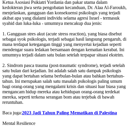
Ketua Asosiasi Psikiatri Yordania dan pakar utama dalam
kedokteran jiwa serta pengobatan kecanduan, Dr. Alaa Al-Faroukh,
menjelaskan, gangguan dan konsekuensi psikologis yang terjadi
akibat apa yang dialami individu selama agresi Israel - termasuk
syahid dan luka-luka - umumnya mencakup dua jenis:
1. Gangguan stres akut (acute stress reaction), yang biasa disebut
sebagai syok psikologis, terjadi sebagai hasil langsung pengaruh, di
mana terdapat ketegangan tinggi yang menyertai kejadian seperti
mendengar suara ledakan bersamaan dengan kematian kerabat. Ini
umumnya terjadi dalam satu bulan setelah terpapar situasi ekstrim.
2. Sindrom pasca trauma (post-traumatic syndrome), terjadi setelah
satu bulan dari kejadian. Ini adalah salah satu dampak psikologis
yang dapat bertahan selama berbulan-bulan atau bahkan bertahun-
tahun. Ini merupakan salah satu masalah psikologis paling umum
bagi orang-orang yang mengalami krisis dan situasi luar biasa yang
mengancam hidup mereka atau kehidupan orang-orang terdekat
mereka, seperti terkena serangan bom atau terjebak di bawah
reruntuhan.
Baca juga:
2023 Jadi Tahun Paling Mematikan di Palestina
Mental Resilience