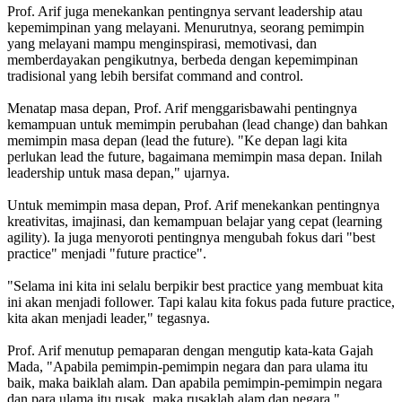
Prof. Arif juga menekankan pentingnya servant leadership atau
kepemimpinan yang melayani. Menurutnya, seorang pemimpin
yang melayani mampu menginspirasi, memotivasi, dan
memberdayakan pengikutnya, berbeda dengan kepemimpinan
tradisional yang lebih bersifat command and control.
Menatap masa depan, Prof. Arif menggarisbawahi pentingnya
kemampuan untuk memimpin perubahan (lead change) dan bahkan
memimpin masa depan (lead the future). "Ke depan lagi kita
perlukan lead the future, bagaimana memimpin masa depan. Inilah
leadership untuk masa depan," ujarnya.
Untuk memimpin masa depan, Prof. Arif menekankan pentingnya
kreativitas, imajinasi, dan kemampuan belajar yang cepat (learning
agility). Ia juga menyoroti pentingnya mengubah fokus dari "best
practice" menjadi "future practice".
"Selama ini kita ini selalu berpikir best practice yang membuat kita
ini akan menjadi follower. Tapi kalau kita fokus pada future practice,
kita akan menjadi leader," tegasnya.
Prof. Arif menutup pemaparan dengan mengutip kata-kata Gajah
Mada, "Apabila pemimpin-pemimpin negara dan para ulama itu
baik, maka baiklah alam. Dan apabila pemimpin-pemimpin negara
dan para ulama itu rusak, maka rusaklah alam dan negara."