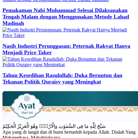
Pemakaman Nabi Muhammad Selesai Dilaksanakan
Tengah Malam dengan Menggunakan Metode Lahad
Madinah
Nasib Industri Perunggasan: Peternak Rakyat Hanya
Menjadi Price Taker
Tahun Kesedihan Rasulullah: Duka Beruntun dan
Tekanan Politik Quraisy yang Meningkat
سَبَّحَ لِلّٰهِ مَا فِى السَّمٰوٰتِ وَالْاَرْضِۚ وَهُوَ الْعَزِيْزُ الْحَكِيْمُ
Apa yang di langit dan di bumi bertasbih kepada Allah. Dialah Yang
Mahaperkasa, Mahabijaksana.