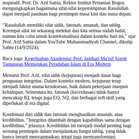
inspiratif, Prof. Dr. Arif Satria, Rektor Institut Pertanian Bogor,
mengungkapkan bagaimana sifat-sifat kepemimpinan Rasulullah
dapat menjadi panduan bagi pemimpin masa kini dan masa depan.
"Rasulullah memiliki sifat sidik, fatonah, amanah, dan tablig.
Keempat sifat ini sekarang melekat dan kita semua sudah hafal,
namun kita coba untuk kontekstualisasi dalam konteks hari ini," ujar
Prof. Arif Satria dalam YouTube Muhammadiyah Channel, dikutip
Sabtu (14/9/2024).
Baca juga:
Kegelisahan Akademisi: Prof. Jamhari Ma'ruf Soroti
Tantangan Memajukan Peradaban Islam di Era Modern
Menurut Prof. Arif, sifat sidik (kejujuran) menjadi dasar bagi
penguatan integritas. Dalam konteks modern, kejujuran tetap
menjadi faktor utama kesuksesan, baik dalam pekerjaan maupun
kehidupan. Sementara itu, fatonah (kecerdasan) tidak hanya
mencakup IQ, tetapi juga EQ, SQ, dan berbagai soft skill yang
diperlukan di era digital.
Kombinasi dari sidik dan fatonah menghasilkan amanah, atau
kredibilitas. "Integritas ditambah dengan kapabilitas sama dengan
kredibilitas," jelasnya. Kredibilitas ini menjadi modal penting bagi
seorang pemimpin dalam menjalankan fungsi tablig, yang tidak
hanya berarti menyampaikan, tetapi juga mentransformasi.