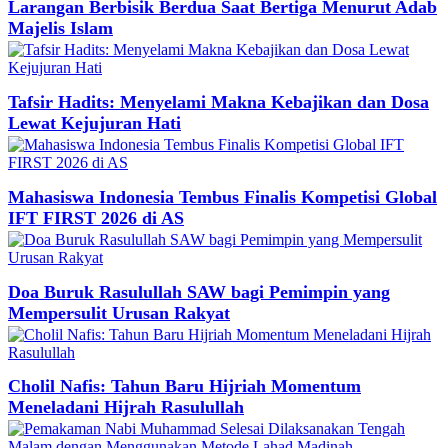
Larangan Berbisik Berdua Saat Bertiga Menurut Adab
Majelis Islam
Tafsir Hadits: Menyelami Makna Kebajikan dan Dosa
Lewat Kejujuran Hati
Mahasiswa Indonesia Tembus Finalis Kompetisi Global
IFT FIRST 2026 di AS
Doa Buruk Rasulullah SAW bagi Pemimpin yang
Mempersulit Urusan Rakyat
Cholil Nafis: Tahun Baru Hijriah Momentum
Meneladani Hijrah Rasulullah