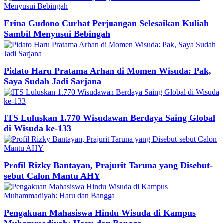
Erina Gudono Curhat Perjuangan Selesaikan Kuliah
Sambil Menyusui Bebingah
Pidato Haru Pratama Arhan di Momen Wisuda: Pak,
Saya Sudah Jadi Sarjana
ITS Luluskan 1.770 Wisudawan Berdaya Saing Global
di Wisuda ke-133
Profil Rizky Bantayan, Prajurit Taruna yang Disebut-
sebut Calon Mantu AHY
Pengakuan Mahasiswa Hindu Wisuda di Kampus
Muhammadiyah: Haru dan Bangga