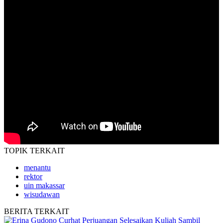
TOPIK
TERKAIT
menantu
rektor
uin makassar
wisudawan
BERITA
TERKAIT