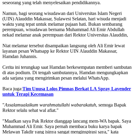
seseorang yang telah menyelesaikan pendidikannya.
Namun, bagi seorang wisudawan dari Universitas Islam Negeri
(UIN) Alauddin Makassar, Sulawesi Selatan, hari wisuda menjadi
waktu yang tepat untuk melamar pujaan hati. Bukan sembarang
perempuan, wisudawan bernama Muhammad Ali Emir Abdullah
nekad melamar anak perempuan dari Rektor Universitas Alauddin,
Niat melamar tersebut disampaikan langsung oleh Ali Emir lewat
layanan pesan Whatsapp ke Rektor UIN Alauddin Makassar,
Hamdan Juhannis.
Cerita ini terungkap saat Hamdan berkesempatan memberi sambutan
di atas podium. Di tengah sambutannya, Hamdan mengungkapkan
ada sarjana yang mengirimkan pesan melalui WhatsApp.
Baca juga:
Tim Unusa Lolos Pimnas Berkat LA Spray Lavender
untuk Terapi Kecemasan
"
Assalamualaikum warahmatullahi wabarakatuh
, semoga Bapak
Rektor selalu sehat wal afiat."
"Maafkan saya Pak Rektor dianggap lancang mem-WA bapak. Saya
Muhammad Ali Emir. Saya pernah membaca buku karya bapak
Melawan Takdir yang isinya sangat menginspirasi saya," kata