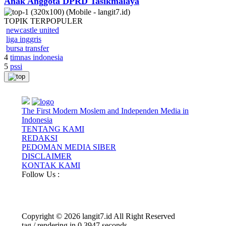
Anak Anggota DPRD Tasikmalaya
TOPIK
TERPOPULER
newcastle united
liga inggris
bursa transfer
4
timnas indonesia
5
pssi
The First Modern Moslem and Independen Media in
Indonesia
TENTANG KAMI
REDAKSI
PEDOMAN MEDIA SIBER
DISCLAIMER
KONTAK KAMI
Follow Us :
Copyright © 2026 langit7.id All Right Reserved
tag / rendering in 0.3947 seconds