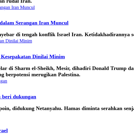
an rudal Iran.
 dalam Serangan Iran Muncul
ebar di tengah konflik Israel Iran. Ketidakhadirannya s
 Kesepakatan Dinilai Minim
lar di Sharm el-Sheikh, Mesir, dihadiri Donald Trump 
ng berpotensi merugikan Palestina.
 beri dukungan
, didukung Netanyahu. Hamas diminta serahkan senjata,
rael