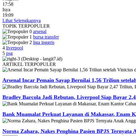
17:58
Isya
19:09
Lihat Selengkapnya
TOPIK
TERPOPULER
arsenal
bursa transfer
liga inggris
4
liverpool
5
psg
ARTIKEL
TERPOPULER
Arsenal Incar Pemain Sayap Bernilai 1,56 Triliun setela
Bradley Barcola Jadi Rebutan, Liverpool Siap Bayar 2,4
Bank Muamalat Perkuat Layanan di Makassar, Enam Ka
Norma Zahara, Nakes Penghina Pasien BPJS Ternyata