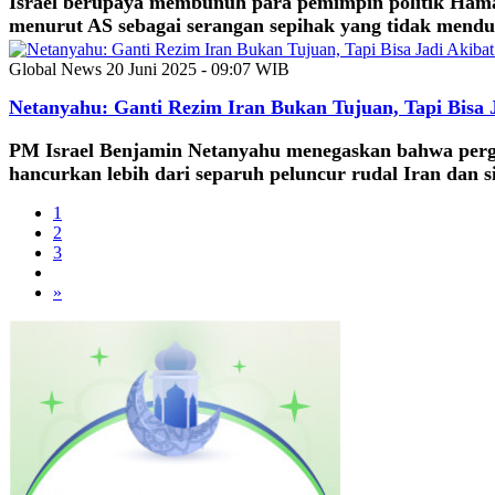
Israel berupaya membunuh para pemimpin politik Hamas
menurut AS sebagai serangan sepihak yang tidak mendu
Global News
20 Juni 2025 - 09:07 WIB
Netanyahu: Ganti Rezim Iran Bukan Tujuan, Tapi Bisa 
PM Israel Benjamin Netanyahu menegaskan bahwa pergant
hancurkan lebih dari separuh peluncur rudal Iran dan si
1
2
3
»