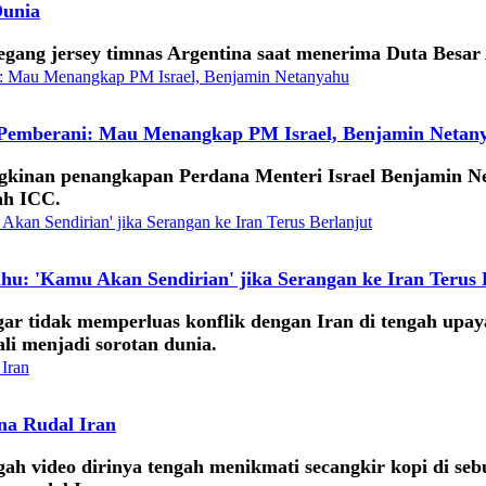
Dunia
ang jersey timnas Argentina saat menerima Duta Besar 
Pemberani: Mau Menangkap PM Israel, Benjamin Netan
kinan penangkapan Perdana Menteri Israel Benjamin N
ah ICC.
hu: 'Kamu Akan Sendirian' jika Serangan ke Iran Terus 
tidak memperluas konflik dengan Iran di tengah upaya 
li menjadi sorotan dunia.
na Rudal Iran
h video dirinya tengah menikmati secangkir kopi di sebu