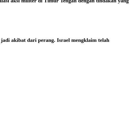
asi aksi militer di Timur Tengah dengan tindakan yang
adi akibat dari perang. Israel mengklaim telah