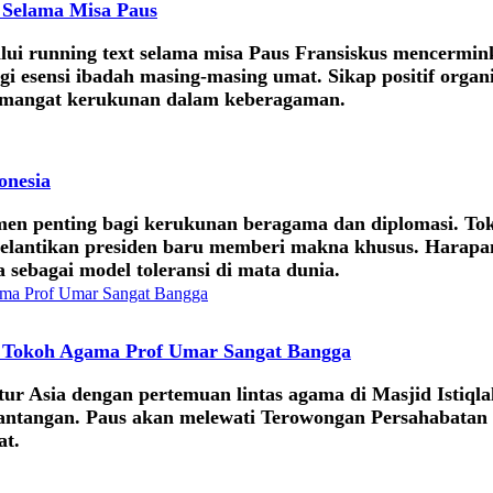
 Selama Misa Paus
i running text selama misa Paus Fransiskus mencermink
gi esensi ibadah masing-masing umat. Sikap positif orga
semangat kerukunan dalam keberagaman.
onesia
en penting bagi kerukunan beragama dan diplomasi. Tok
elantikan presiden baru memberi makna khusus. Harapan
sebagai model toleransi di mata dunia.
ra Tokoh Agama Prof Umar Sangat Bangga
r Asia dengan pertemuan lintas agama di Masjid Istiqlal
tantangan. Paus akan melewati Terowongan Persahabatan
at.