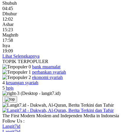
Shubuh
04:45
Dhuhur
12:02
Ashar
15:23
Maghrib
17:58
Isya
19:09
Lihat Selengkapnya
TOPIK
TERPOPULER
bank muamalat
perbankan syariah
ekonomi syariah
4
keuangan syariah
5
bpjs
The First Modern Moslem and Independen Media in Indonesia
Follow Us :
Langit7id
Langit7id