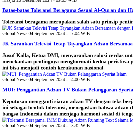
Masjid
20 Desember 2024 - 09:05 WIB
Batas-batas Toleransi Beragama Sesuai Al-Quran dan Ha
Toleransi beragama merupakan salah satu prinsip penti
Global News
04 September 2024 - 17:04 WIB
JK Sarankan Televisi Tetap Tayangkan Adzan Bersamaan
Jusuf Kalla, Ketua DMI, menyarankan solusi cerdas untu
menekankan pentingnya menghormati kedua peristiwa pe
ini bisa menjadi contoh kerukunan nasional.
Global News
04 September 2024 - 14:00 WIB
MUI: Penggantian Adzan TV Bukan Pelanggaran Syaria
Keputusan mengganti siaran adzan TV dengan teks ber
ini sebagai bentuk toleransi, menegaskan bahwa adzan
bangsa Indonesia dalam menjaga harmoni sosial di ten
Global News
04 September 2024 - 13:35 WIB