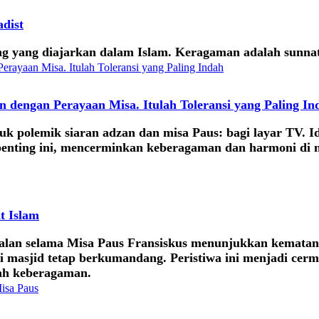
dist
ng yang diajarkan dalam Islam. Keragaman adalah sunnatu
 dengan Perayaan Misa. Itulah Toleransi yang Paling In
k polemik siaran adzan dan misa Paus: bagi layar TV. Id
nting ini, mencerminkan keberagaman dan harmoni di n
t Islam
jalan selama Misa Paus Fransiskus menunjukkan kemata
 di masjid tetap berkumandang. Peristiwa ini menjadi 
gah keberagaman.