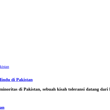
ndu di Pakistan
noritas di Pakistan, sebuah kisah toleransi datang dari k
kan