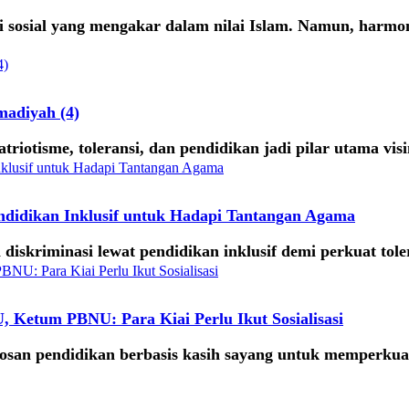
osial yang mengakar dalam nilai Islam. Namun, harmoni in
adiyah (4)
triotisme, toleransi, dan pendidikan jadi pilar utama vi
didikan Inklusif untuk Hadapi Tantangan Agama
skriminasi lewat pendidikan inklusif demi perkuat toler
Ketum PBNU: Para Kiai Perlu Ikut Sosialisasi
osan pendidikan berbasis kasih sayang untuk memperkua