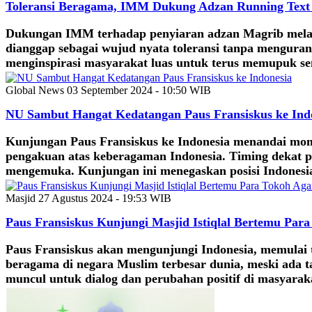
Toleransi Beragama, IMM Dukung Adzan Running Text
Dukungan IMM terhadap penyiaran adzan Magrib melalu
dianggap sebagai wujud nyata toleransi tanpa menguran
menginspirasi masyarakat luas untuk terus memupuk 
Global News
03 September 2024 - 10:50 WIB
NU Sambut Hangat Kedatangan Paus Fransiskus ke Ind
Kunjungan Paus Fransiskus ke Indonesia menandai mom
pengakuan atas keberagaman Indonesia. Timing dekat p
mengemuka. Kunjungan ini menegaskan posisi Indonesia 
Masjid
27 Agustus 2024 - 19:53 WIB
Paus Fransiskus Kunjungi Masjid Istiqlal Bertemu Pa
Paus Fransiskus akan mengunjungi Indonesia, memulai tu
beragama di negara Muslim terbesar dunia, meski ada 
muncul untuk dialog dan perubahan positif di masyarak