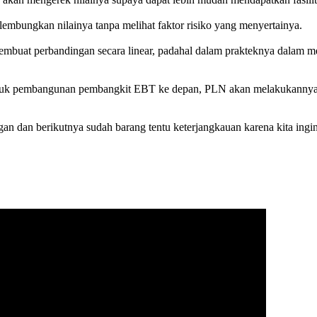
elembungkan nilainya tanpa melihat faktor risiko yang menyertainya.
ek membuat perbandingan secara linear, padahal dalam prakteknya dala
k pembangunan pembangkit EBT ke depan, PLN akan melakukannya deng
gan dan berikutnya sudah barang tentu keterjangkauan karena kita in