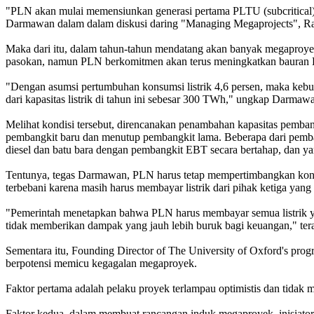
"PLN akan mulai memensiunkan generasi pertama PLTU (subcritical) 
Darmawan dalam dalam diskusi daring "Managing Megaprojects", Ra
Maka dari itu, dalam tahun-tahun mendatang akan banyak megaproye
pasokan, namun PLN berkomitmen akan terus meningkatkan bauran E
"Dengan asumsi pertumbuhan konsumsi listrik 4,6 persen, maka kebut
dari kapasitas listrik di tahun ini sebesar 300 TWh," ungkap Darmaw
Melihat kondisi tersebut, direncanakan penambahan kapasitas pemb
pembangkit baru dan menutup pembangkit lama. Beberapa dari pembang
diesel dan batu bara dengan pembangkit EBT secara bertahap, dan ya
Tentunya, tegas Darmawan, PLN harus tetap mempertimbangkan kondis
terbebani karena masih harus membayar listrik dari pihak ketiga yang 
"Pemerintah menetapkan bahwa PLN harus membayar semua listrik yang
tidak memberikan dampak yang jauh lebih buruk bagi keuangan," t
Sementara itu, Founding Director of The University of Oxford's progr
berpotensi memicu kegagalan megaproyek.
Faktor pertama adalah pelaku proyek terlampau optimistis dan tidak 
Faktor kedua, dalam membuat rancangan induk megaproyek, inisiator