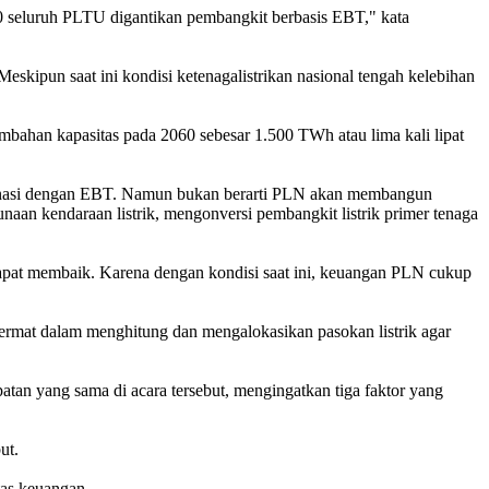
0 seluruh PLTU digantikan pembangkit berbasis EBT," kata
pun saat ini kondisi ketenagalistrikan nasional tengah kelebihan
mbahan kapasitas pada 2060 sebesar 1.500 TWh atau lima kali lipat
dominasi dengan EBT. Namun bukan berarti PLN akan membangun
an kendaraan listrik, mengonversi pembangkit listrik primer tenaga
dapat membaik. Karena dengan kondisi saat ini, keuangan PLN cukup
cermat dalam menghitung dan mengalokasikan pasokan listrik agar
patan yang sama di acara tersebut, mengingatkan tiga faktor yang
ut.
tas keuangan.