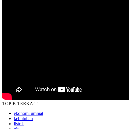
TOPIK
TERKAIT
ekonomi ummat
kebutuhan
listrik
pln