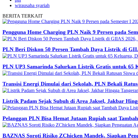
wirausaha syariah
BERITA
TERKAIT
Pengguna Home Charging PLN Naik 9 Persen pada Semes
PLN Beri Diskon 50 Persen Tambah Daya Listrik di GII
PLN UP3 Samarinda Salurkan Listrik Gratis untuk 65 
Transisi Energi Dimulai dari Sekolah, PLN Bekali Ratu
Listrik Padam Sejak Subuh di Area Jaksel, Jakbar Hin
Pelanggan PLN Bisa Hemat Jutaan Rupiah saat Tambah D
BAZNAS Soroti Risiko ZChicken Mandek, Siapkan Pen