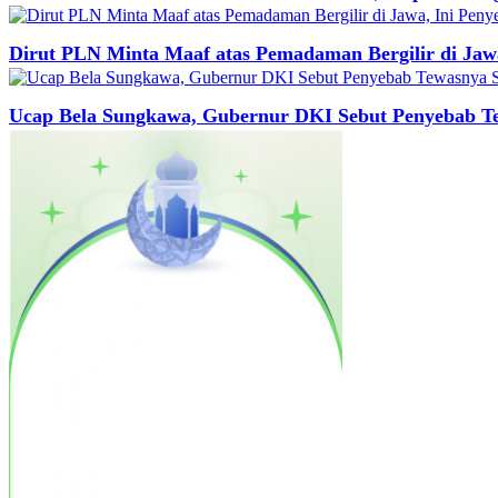
Dirut PLN Minta Maaf atas Pemadaman Bergilir di Jaw
Ucap Bela Sungkawa, Gubernur DKI Sebut Penyebab T