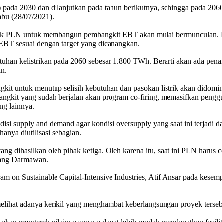
pada 2030 dan dilanjutkan pada tahun berikutnya, sehingga pada 206
bu (28/07/2021).
k PLN untuk membangun pembangkit EBT akan mulai bermunculan. Meski
BT sesuai dengan target yang dicanangkan.
uhan kelistrikan pada 2060 sebesar 1.800 TWh. Berarti akan ada pena
an.
angkit untuk menutup selisih kebutuhan dan pasokan listrik akan di
kit yang sudah berjalan akan program co-firing, memasifkan pengguna
ng lainnya.
i supply and demand agar kondisi oversupply yang saat ini terjadi 
hanya diutilisasi sebagian.
 dihasilkan oleh pihak ketiga. Oleh karena itu, saat ini PLN harus 
erang Darmawan.
am on Sustainable Capital-Intensive Industries, Atif Ansar pada kesem
melihat adanya kerikil yang menghambat keberlangsungan proyek terseb
 akan mengerek nilainya supaya dapat lebih mudah mendapatkan fasili