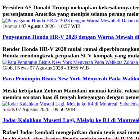
Presiden AS Donald Trump meluapkan kekesalannya terh
persenjataan Amerika yang menipis selama perang mela
Otomotif
07 Agustus 2026 - 10:57 WIB
Penyegaran Honda HR-V 2028 dengan Warna Mewah di
Render Honda HR-V 2028 mulai ramai diperbincangkan 
Honda mendongkrak penjualan SUV kompak yang mula
Global News
07 Agustus 2026 - 10:55 WIB
Para Pemimpin Bisnis New York Menyerah Pada Walik
Meski kebijakan Zohran Mamdani menuai kritik, raksasa 
memicu sorotan luas di tengah ketegangan dengan pemer
Sports
07 Agustus 2026 - 09:56 WIB
Jodar Kalahkan Musetti Lagi, Melaju ke R4 di Montreal
Rafael Jodar kembali mengejutkan dunia tenis usai me
Iga Swiatek, dan Jessica Pegula melaju mulus di WTA T