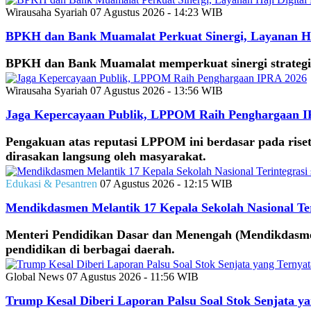
Wirausaha Syariah
07 Agustus 2026 - 14:23 WIB
BPKH dan Bank Muamalat Perkuat Sinergi, Layanan Haj
BPKH dan Bank Muamalat memperkuat sinergi strategis m
Wirausaha Syariah
07 Agustus 2026 - 13:56 WIB
Jaga Kepercayaan Publik, LPPOM Raih Penghargaan 
Pengakuan atas reputasi LPPOM ini berdasar pada riset ke
dirasakan langsung oleh masyarakat.
Edukasi & Pesantren
07 Agustus 2026 - 12:15 WIB
Mendikdasmen Melantik 17 Kepala Sekolah Nasional Ter
Menteri Pendidikan Dasar dan Menengah (Mendikdasmen
pendidikan di berbagai daerah.
Global News
07 Agustus 2026 - 11:56 WIB
Trump Kesal Diberi Laporan Palsu Soal Stok Senjata y