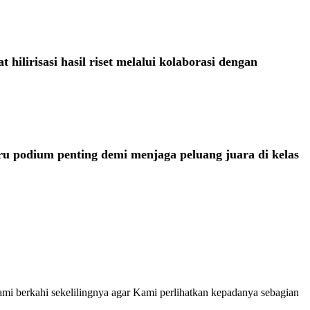
risasi hasil riset melalui kolaborasi dengan
 podium penting demi menjaga peluang juara di kelas
i berkahi sekelilingnya agar Kami perlihatkan kepadanya sebagian