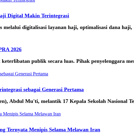
i Digital Makin Terintegrasi
elalui digitalisasi layanan haji, optimalisasi dana haj
IPRA 2026
terlibatan publik secara luas. Pihak penyelenggara menila
integrasi sebagai Generasi Pertama
), Abdul Mu'ti, melantik 17 Kepala Sekolah Nasional T
ang Ternyata Menipis Selama Melawan Iran