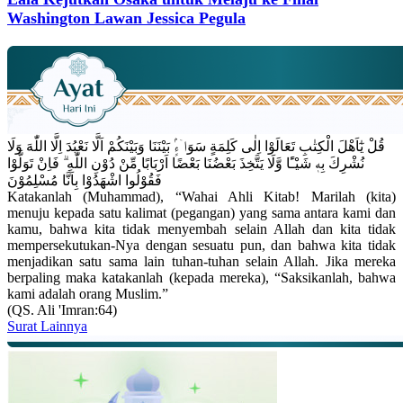
Washington Lawan Jessica Pegula
قُلْ يٰٓاَهْلَ الْكِتٰبِ تَعَالَوْا اِلٰى كَلِمَةٍ سَوَاۤءٍۢ بَيْنَنَا وَبَيْنَكُمْ اَلَّا نَعْبُدَ اِلَّا اللّٰهَ وَلَا
نُشْرِكَ بِهٖ شَيْـًٔا وَّلَا يَتَّخِذَ بَعْضُنَا بَعْضًا اَرْبَابًا مِّنْ دُوْنِ اللّٰهِ ۗ فَاِنْ تَوَلَّوْا
فَقُوْلُوا اشْهَدُوْا بِاَنَّا مُسْلِمُوْنَ
Katakanlah (Muhammad), “Wahai Ahli Kitab! Marilah (kita)
menuju kepada satu kalimat (pegangan) yang sama antara kami dan
kamu, bahwa kita tidak menyembah selain Allah dan kita tidak
mempersekutukan-Nya dengan sesuatu pun, dan bahwa kita tidak
menjadikan satu sama lain tuhan-tuhan selain Allah. Jika mereka
berpaling maka katakanlah (kepada mereka), “Saksikanlah, bahwa
kami adalah orang Muslim.”
(QS. Ali 'Imran:64)
Surat Lainnya