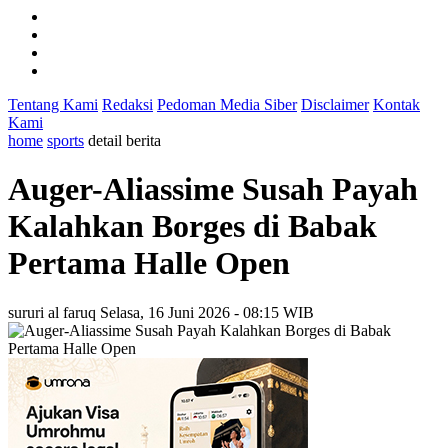
Tentang Kami
Redaksi
Pedoman Media Siber
Disclaimer
Kontak
Kami
home
sports
detail berita
Auger-Aliassime Susah Payah
Kalahkan Borges di Babak
Pertama Halle Open
sururi al faruq
Selasa, 16 Juni 2026 - 08:15 WIB