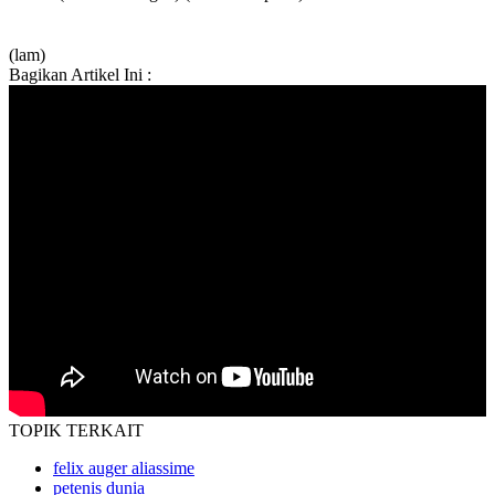
(lam)
Bagikan Artikel Ini :
TOPIK
TERKAIT
felix auger aliassime
petenis dunia