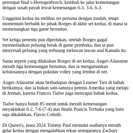
perempat final s-Hertogenbosch, kembali ke jalur kemenangan
dengan susah payah lewat kemenangan 6-3, 3-6, 6-3.
Unggulan kedua itu melibas set pertama dengan mudah, tetapi
momentum berbalik ke pihak Borges di akhir set kedua, di mana ia
memenangkan tiga game beruntun.
Set ketiga penentu pun diperlukan, setelah Borges gagal
memanfaatkan peluang break di game pembuka, dan ia pun
menyesali peluang yang terbuang melawan lawan asal Kanada itu.
Sama seperti yang dilakukan Borges di set kedua, Auger-Aliassime
meraih tiga kemenangan beruntun, dan ia mengamankan
kelolosannya dengan pukulan volley yang lembut di net.
Auger-Aliassime akan berhadapan dengan Learner Tien di babak
berikutnya, dan ia bukan satu-satunya petenis Amerika yang melaju
di Jerman, karena Frances Tiafoe juga mencapai babak kedua.
Tiafoe hanya butuh 85 menit untuk meraih kemenangan
meyakinkan 6-2, 7-6 (7-4) atas finalis Prancis Terbuka yang baru
saja dikalahkan, Flavio Cobolli.
Di Queen's, juara 2024 Tommy Paul memulai usahanya meraih
gelar kedua dengan mengalahkan rekan senegaranya Zachary