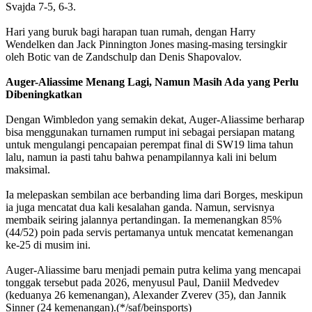
Svajda 7-5, 6-3.
Hari yang buruk bagi harapan tuan rumah, dengan Harry
Wendelken dan Jack Pinnington Jones masing-masing tersingkir
oleh Botic van de Zandschulp dan Denis Shapovalov.
Auger-Aliassime Menang Lagi, Namun Masih Ada yang Perlu
Dibeningkatkan
Dengan Wimbledon yang semakin dekat, Auger-Aliassime berharap
bisa menggunakan turnamen rumput ini sebagai persiapan matang
untuk mengulangi pencapaian perempat final di SW19 lima tahun
lalu, namun ia pasti tahu bahwa penampilannya kali ini belum
maksimal.
Ia melepaskan sembilan ace berbanding lima dari Borges, meskipun
ia juga mencatat dua kali kesalahan ganda. Namun, servisnya
membaik seiring jalannya pertandingan. Ia memenangkan 85%
(44/52) poin pada servis pertamanya untuk mencatat kemenangan
ke-25 di musim ini.
Auger-Aliassime baru menjadi pemain putra kelima yang mencapai
tonggak tersebut pada 2026, menyusul Paul, Daniil Medvedev
(keduanya 26 kemenangan), Alexander Zverev (35), dan Jannik
Sinner (24 kemenangan).(*/saf/beinsports)