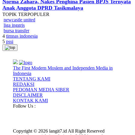
Norma Zahara, Nakes Penghina Pasien BPJS Ternyata
Anak Anggota DPRD Tasikmalaya
TOPIK
TERPOPULER
newcastle united
liga inggris
bursa transfer
4
timnas indonesia
5
pssi
The First Modern Moslem and Independen Media in
Indonesia
TENTANG KAMI
REDAKSI
PEDOMAN MEDIA SIBER
DISCLAIMER
KONTAK KAMI
Follow Us :
Copyright © 2026 langit7.id All Right Reserved