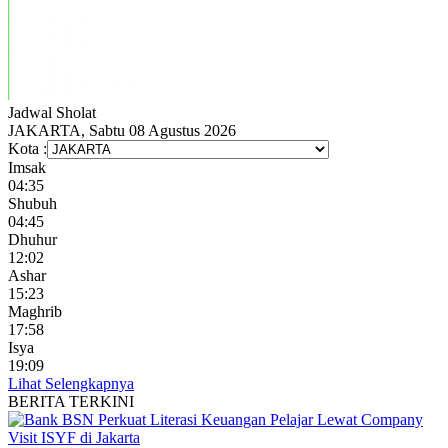
Jadwal
Sholat
JAKARTA, Sabtu 08 Agustus 2026
Kota :
Imsak
04:35
Shubuh
04:45
Dhuhur
12:02
Ashar
15:23
Maghrib
17:58
Isya
19:09
Lihat Selengkapnya
BERITA TERKINI