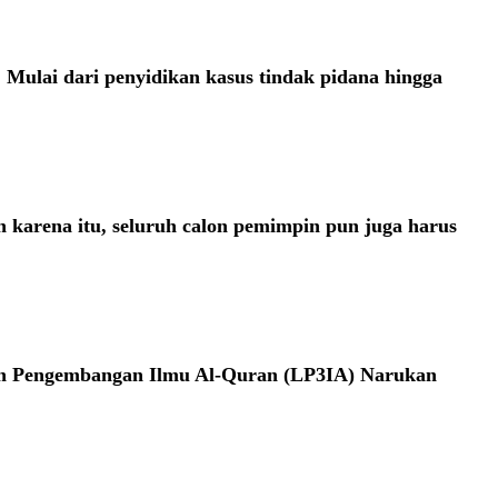
 Mulai dari penyidikan kasus tindak pidana hingga
h karena itu, seluruh calon pemimpin pun juga harus
ikan Pengembangan Ilmu Al-Quran (LP3IA) Narukan