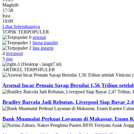
Maghrib
17:58
Isya
19:09
Lihat Selengkapnya
TOPIK
TERPOPULER
arsenal
bursa transfer
liga inggris
4
liverpool
5
psg
ARTIKEL
TERPOPULER
Arsenal Incar Pemain Sayap Bernilai 1,56 Triliun setela
Bradley Barcola Jadi Rebutan, Liverpool Siap Bayar 2,4
Bank Muamalat Perkuat Layanan di Makassar, Enam Ka