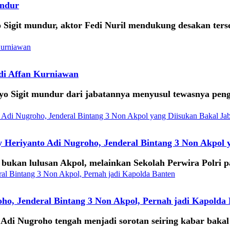
undur
o Sigit mundur, aktor Fedi Nuril mendukung desakan ters
.
edi Affan Kurniawan
yo Sigit mundur dari jabatannya menyusul tewasnya peng
y Heriyanto Adi Nugroho, Jenderal Bintang 3 Non Akpol 
 bukan lulusan Akpol, melainkan Sekolah Perwira Polri p
ho, Jenderal Bintang 3 Non Akpol, Pernah jadi Kapolda
Adi Nugroho tengah menjadi sorotan seiring kabar bakal 