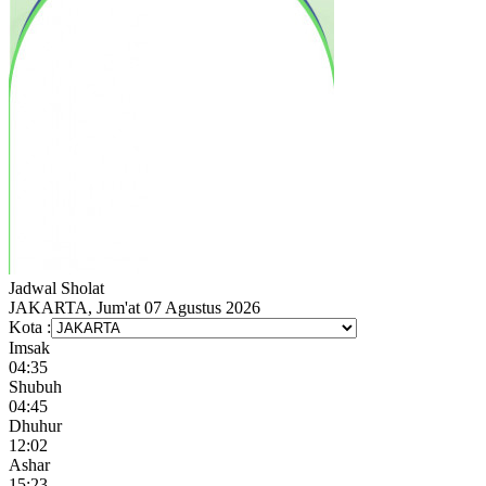
Jadwal
Sholat
JAKARTA, Jum'at 07 Agustus 2026
Kota :
Imsak
04:35
Shubuh
04:45
Dhuhur
12:02
Ashar
15:23