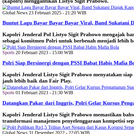
(kapolri) menggantikan Listyo Sigit Prabowo.
Global News
23 Februari 2025 - 21:20 WIB
Buntut Lagu Bayar Bayar Bayar Viral, Band Sukatani Di
Kapolri Jenderal Pol Listyo Sigit Prabowo mengajak ba
sebagai komitmen Polri untuk berbenah menjadi lebih b
Sports
20 Februari 2023 - 15:00 WIB
Polri Siap Bersinergi dengan PSSI Babat Habis Mafia B
Kapolri Jenderal Listyo Sigit Prabowo menyatakan sia
jauh lebih baik dan Fair Play.
Sports
01 Februari 2023 - 21:30 WIB
Datangkan Pakar dari Inggris, Polri Gelar Kursus Pen
Kapolri Jenderal Listyo Sigit Prabowo memastikan bahw
transformasi manajemen penyelenggaraan kompetisi sep
Global News
31 Desember 2022 - 22:05 WIB