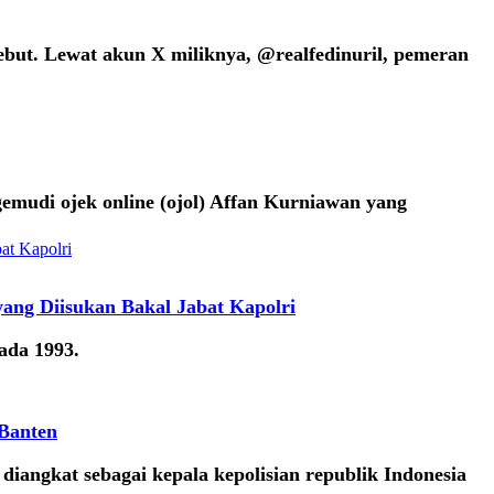
ebut. Lewat akun X miliknya, @realfedinuril, pemeran
emudi ojek online (ojol) Affan Kurniawan yang
yang Diisukan Bakal Jabat Kapolri
ada 1993.
 Banten
diangkat sebagai kepala kepolisian republik Indonesia