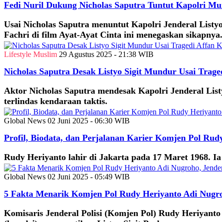
Fedi Nuril Dukung Nicholas Saputra Tuntut Kapolri M
Usai Nicholas Saputra menuntut Kapolri Jenderal Listy
Fachri di film Ayat-Ayat Cinta ini menegaskan sikapnya
Lifestyle Muslim
29 Agustus 2025 - 21:38 WIB
Nicholas Saputra Desak Listyo Sigit Mundur Usai Trag
Aktor Nicholas Saputra mendesak Kapolri Jenderal List
terlindas kendaraan taktis.
Global News
02 Juni 2025 - 06:30 WIB
Profil, Biodata, dan Perjalanan Karier Komjen Pol Rud
Rudy Heriyanto lahir di Jakarta pada 17 Maret 1968. Ia
Global News
02 Juni 2025 - 05:49 WIB
5 Fakta Menarik Komjen Pol Rudy Heriyanto Adi Nugro
Komisaris Jenderal Polisi (Komjen Pol) Rudy Heriyanto 