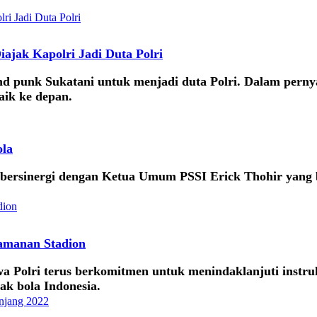
ajak Kapolri Jadi Duta Polri
nd punk Sukatani untuk menjadi duta Polri. Dalam pernya
aik ke depan.
ola
p bersinergi dengan Ketua Umum PSSI Erick Thohir yang 
gamanan Stadion
a Polri terus berkomitmen untuk menindaklanjuti instru
ak bola Indonesia.