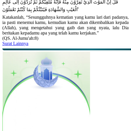
قُلْ اِنَّ الْمَوْتَ الَّذِيْ تَفِرُّوْنَ مِنْهُ فَاِنَّهٗ مُلٰقِيْكُمْ ثُمَّ تُرَدُّوْنَ اِلٰى عَالِمِ
الْغَيْبِ وَالشَّهَادَةِ فَيُنَبِّئُكُمْ بِمَا كُنْتُمْ تَعْمَلُوْنَ ࣖ
Katakanlah, “Sesungguhnya kematian yang kamu lari dari padanya,
ia pasti menemui kamu, kemudian kamu akan dikembalikan kepada
(Allah), yang mengetahui yang gaib dan yang nyata, lalu Dia
beritakan kepadamu apa yang telah kamu kerjakan.”
(QS. Al-Jumu'ah:8)
Surat Lainnya