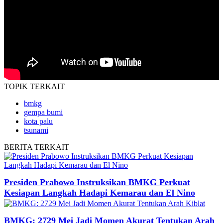
TOPIK
TERKAIT
bmkg
gempa bumi
kota palu
tsunami
BERITA
TERKAIT
Presiden Prabowo Instruksikan BMKG Perkuat
Kesiapan Langkah Hadapi Kemarau dan El Nino
BMKG: 2729 Mei Jadi Momen Akurat Tentukan Arah