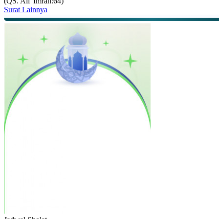
(QS. Ali 'Imran:64)
Surat Lainnya