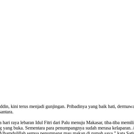
juddin, kini terus menjadi gunjingan. Pribadinya yang baik hati, der
antara.
ari raya lebaran Idul Fitri dari Palu menuju Makasar, tiba-tiba mem
rung yang buka. Sementara para penumpangnya sudah merasa kelaparan
lhamdulillah semua penumpang mau makan di rumah saya,” kata Satir