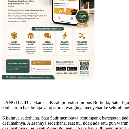
LANGIT7.ID-, Jakarta- - Kisah pribadi sopir bus Borlindo, Satir Ta
kini harum bak bunga yang aroma wanginya menyebar ke seluruh nus
Kisahnya sederhana. Saat Satir membawa penumpang bertepatan pada h
di rumahnya. Alasannya sederhana, saat itu, tidak ada satu pun wa
di rumahnya di wilayah Wono Polman. “ Saya bawa 30 penumpang. A