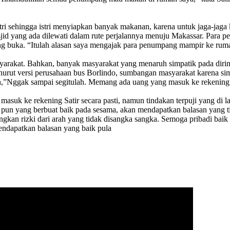
itri sehingga istri menyiapkan banyak makanan, karena untuk jaga-jaga 
masjid yang ada dilewati dalam rute perjalannya menuju Makassar. Para 
ng buka. “Itulah alasan saya mengajak para penumpang mampir ke rum
asyarakat. Bahkan, banyak masyarakat yang menaruh simpatik pada diri
urut versi perusahaan bus Borlindo, sumbangan masyarakat karena simp
h,”Nggak sampai segitulah. Memang ada uang yang masuk ke rekening 
asuk ke rekening Satir secara pasti, namun tindakan terpuji yang di 
pun yang berbuat baik pada sesama, akan mendapatkan balasan yang tid
gkan rizki dari arah yang tidak disangka sangka. Semoga pribadi baik S
endapatkan balasan yang baik pula