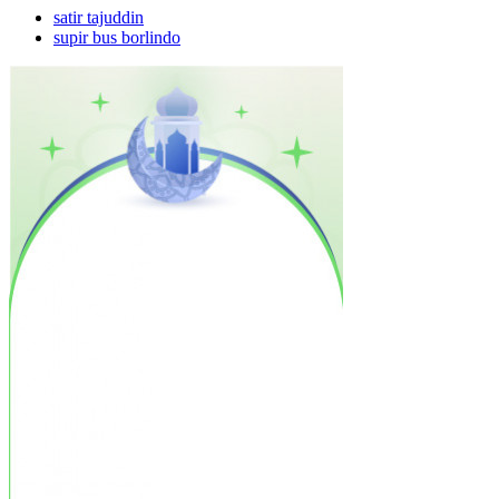
satir tajuddin
supir bus borlindo