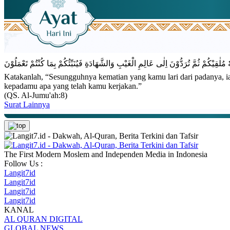
Katakanlah, “Sesungguhnya kematian yang kamu lari dari padanya, i
kepadamu apa yang telah kamu kerjakan.”
(QS. Al-Jumu'ah:8)
Surat Lainnya
The First Modern Moslem and Independen Media in Indonesia
Follow Us :
Langit7id
Langit7id
Langit7id
Langit7id
KANAL
AL QURAN DIGITAL
GLOBAL NEWS