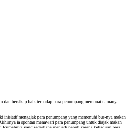
mawan dan bersikap baik terhadap para penumpang membuat namanya
iliki inisiatif mengajak para penumpang yang memenuhi bus-nya makan
. Akhirnya ia spontan menawari para penumpang untuk diajak makan
. Rumahnya yang sederhana menjadi penuh karena kehadiran para