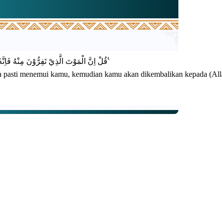
قُلْ اِنَّ الْمَوْتَ الَّذِيْ تَفِرُّوْنَ مِنْهُ فَاِنَّهٗ مُلٰقِيْكُمْ ثُمَّ تُرَدُّوْنَ اِلٰى عَالِمِ الْغَيْبِ وَالشَّهَادَةِ فَيُنَبِّئُكُمْ بِمَا كُنْتُمْ تَعْمَلُوْنَ ࣖ
a pasti menemui kamu, kemudian kamu akan dikembalikan kepada (Allah