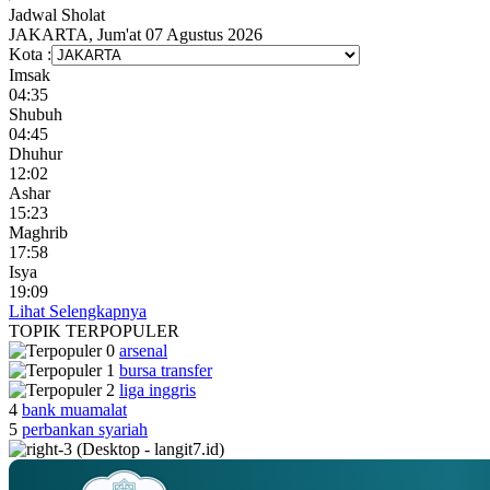
Jadwal
Sholat
JAKARTA, Jum'at 07 Agustus 2026
Kota :
Imsak
04:35
Shubuh
04:45
Dhuhur
12:02
Ashar
15:23
Maghrib
17:58
Isya
19:09
Lihat Selengkapnya
TOPIK
TERPOPULER
arsenal
bursa transfer
liga inggris
4
bank muamalat
5
perbankan syariah