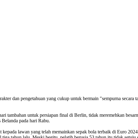
rakter dan pengetahuan yang cukup untuk bermain "sempurna secara tak
hari tambahan untuk persiapan final di Berlin, tidak meremehkan besarn
s Belanda pada hari Rabu.
t kepada lawan yang telah memainkan sepak bola terbaik di Euro 202
nal tiga tahun lalu. Meski begitu, pelatih berusia 53 tahun itu tidak 