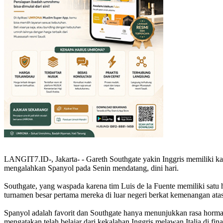
LANGIT7.ID-, Jakarta- - Gareth Southgate yakin Inggris memiliki ka
mengalahkan Spanyol pada Senin mendatang, dini hari.
Southgate, yang waspada karena tim Luis de la Fuente memiliki satu 
turnamen besar pertama mereka di luar negeri berkat kemenangan ata
Spanyol adalah favorit dan Southgate hanya menunjukkan rasa horma
mengatakan telah belajar dari kekalahan Inggris melawan Italia di fi