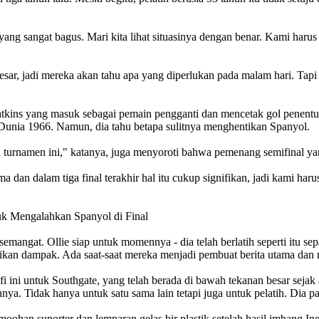
ang sangat bagus. Mari kita lihat situasinya dengan benar. Kami har
sar, jadi mereka akan tahu apa yang diperlukan pada malam hari. Tapi
 Watkins yang masuk sebagai pemain pengganti dan mencetak gol pene
a Dunia 1966. Namun, dia tahu betapa sulitnya menghentikan Spanyol.
i turnamen ini," katanya, juga menyoroti bahwa pemenang semifinal ya
ma dan dalam tiga final terakhir hal itu cukup signifikan, jadi kami ha
mangat. Ollie siap untuk momennya - dia telah berlatih seperti itu se
ikan dampak. Ada saat-saat mereka menjadi pembuat berita utama dan 
 ini untuk Southgate, yang telah berada di bawah tekanan besar sejak
nnya. Tidak hanya untuk satu sama lain tetapi juga untuk pelatih. Dia 
ohan suporter dan lemparan gelas bir plastik setelah hasil imbang In