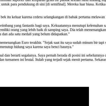
 untuk para pendukung di sini [di semifinal]. Mereka luar biasa. Ket
ah bek itu keluar karena cedera selangkangan di babak pertama melawan
yeimbang yang fantastis bagi saya. Kekuatannya menutupi kelemahan say
 memiliki orang yang lebih baik di samping saya. Dia telah memenang
a dan ada satu medali yang belum didapatkan."
 memenangkan Euro terakhir. "Sejak saat itu saya sudah minum bir tap
menutup hidung saya karena saya benci baunya."
 dan berarti segalanya. Saya pernah berada di posisi ini sebelumnya
n turnamen ini brutal. Itulah yang terjadi sejak menit pertama. Sekaran