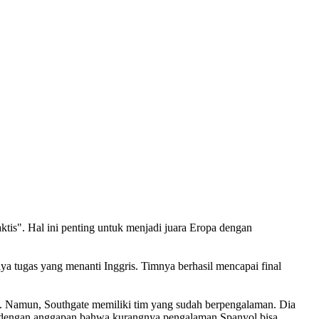
tis". Hal ini penting untuk menjadi juara Eropa dengan
ya tugas yang menanti Inggris. Timnya berhasil mencapai final
4. Namun, Southgate memiliki tim yang sudah berpengalaman. Dia
setuju dengan anggapan bahwa kurangnya pengalaman Spanyol bisa