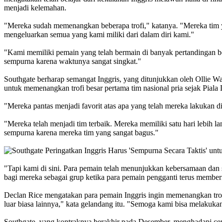
menjadi kelemahan.
"Mereka sudah memenangkan beberapa trofi," katanya. "Mereka tim y
mengeluarkan semua yang kami miliki dari dalam diri kami."
"Kami memiliki pemain yang telah bermain di banyak pertandingan be
sempurna karena waktunya sangat singkat."
Southgate berharap semangat Inggris, yang ditunjukkan oleh Ollie
untuk memenangkan trofi besar pertama tim nasional pria sejak Pial
"Mereka pantas menjadi favorit atas apa yang telah mereka lakukan d
"Mereka telah menjadi tim terbaik. Mereka memiliki satu hari lebih la
sempurna karena mereka tim yang sangat bagus."
"Tapi kami di sini. Para pemain telah menunjukkan kebersamaan dan se
bagi mereka sebagai grup ketika para pemain pengganti terus member
Declan Rice mengatakan para pemain Inggris ingin memenangkan trofi
luar biasa lainnya," kata gelandang itu. "Semoga kami bisa melakuka
Southgate, yang kontraknya berakhir pada Desember, menghadapi cemo