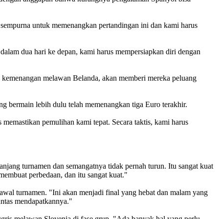
us sempurna untuk memenangkan pertandingan ini dan kami harus
 dalam dua hari ke depan, kami harus mempersiapkan diri dengan
ntu kemenangan melawan Belanda, akan memberi mereka peluang
ng bermain lebih dulu telah memenangkan tiga Euro terakhir.
rus memastikan pemulihan kami tepat. Secara taktis, kami harus
panjang turnamen dan semangatnya tidak pernah turun. Itu sangat kuat
membuat perbedaan, dan itu sangat kuat."
 awal turnamen. "Ini akan menjadi final yang hebat dan malam yang
pantas mendapatkannya."
ggris melawan Slovenia di fase grup. "Ada banyak hal yang perlu