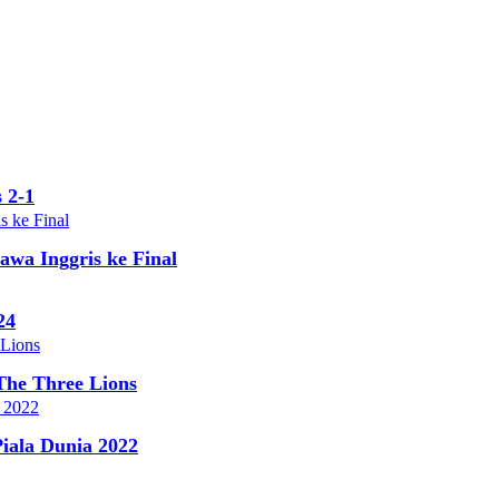
 2-1
wa Inggris ke Final
24
The Three Lions
Piala Dunia 2022