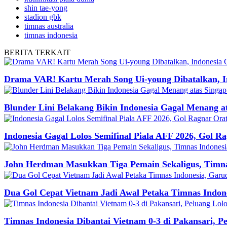
shin tae-yong
stadion gbk
timnas australia
timnas indonesia
BERITA
TERKAIT
Drama VAR! Kartu Merah Song Ui-young Dibatalkan, 
Blunder Lini Belakang Bikin Indonesia Gagal Menang a
Indonesia Gagal Lolos Semifinal Piala AFF 2026, Gol
John Herdman Masukkan Tiga Pemain Sekaligus, Timnas
Dua Gol Cepat Vietnam Jadi Awal Petaka Timnas Indone
Timnas Indonesia Dibantai Vietnam 0-3 di Pakansari, P