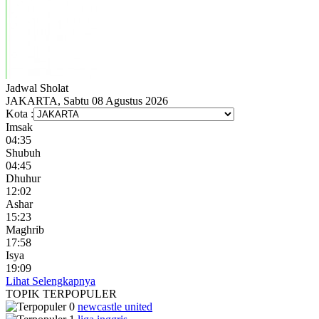
Jadwal
Sholat
JAKARTA, Sabtu 08 Agustus 2026
Kota :
Imsak
04:35
Shubuh
04:45
Dhuhur
12:02
Ashar
15:23
Maghrib
17:58
Isya
19:09
Lihat Selengkapnya
TOPIK
TERPOPULER
newcastle united