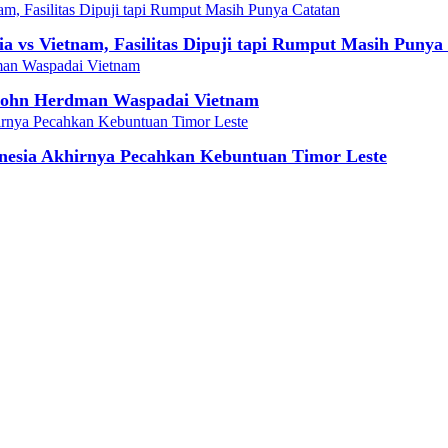
ia vs Vietnam, Fasilitas Dipuji tapi Rumput Masih Punya
 John Herdman Waspadai Vietnam
onesia Akhirnya Pecahkan Kebuntuan Timor Leste