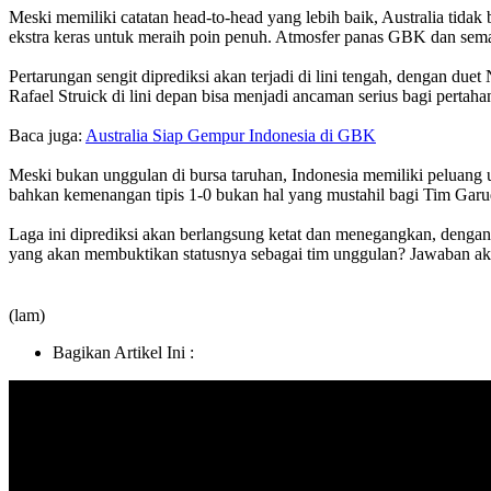
Meski memiliki catatan head-to-head yang lebih baik, Australia ti
ekstra keras untuk meraih poin penuh. Atmosfer panas GBK dan sema
Pertarungan sengit diprediksi akan terjadi di lini tengah, dengan d
Rafael Struick di lini depan bisa menjadi ancaman serius bagi pertah
Baca juga:
Australia Siap Gempur Indonesia di GBK
Meski bukan unggulan di bursa taruhan, Indonesia memiliki peluang u
bahkan kemenangan tipis 1-0 bukan hal yang mustahil bagi Tim Garu
Laga ini diprediksi akan berlangsung ketat dan menegangkan, dengan
yang akan membuktikan statusnya sebagai tim unggulan? Jawaban aka
(lam)
Bagikan Artikel Ini :