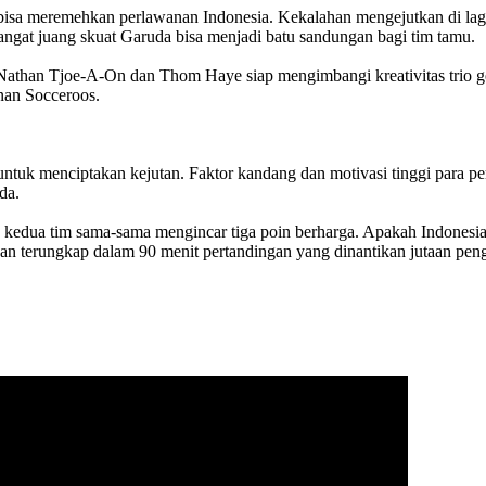
dak bisa meremehkan perlawanan Indonesia. Kekalahan mengejutkan di 
ngat juang skuat Garuda bisa menjadi batu sandungan bagi tim tamu.
uet Nathan Tjoe-A-On dan Thom Haye siap mengimbangi kreativitas trio
anan Socceroos.
ntuk menciptakan kejutan. Faktor kandang dan motivasi tinggi para pem
da.
 kedua tim sama-sama mengincar tiga poin berharga. Apakah Indonesia 
n terungkap dalam 90 menit pertandingan yang dinantikan jutaan pen