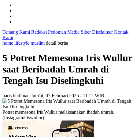
Tentang Kami
Redaksi
Pedoman Media Siber
Disclaimer
Kontak
Kami
home
lifestyle muslim
detail berita
5 Potret Memesona Iris Wullur
saat Beribadah Umrah di
Tengah Isu Diselingkuhi
haris budiman
Jum'at, 07 Februari 2025 - 11:12 WIB
Potret memesona Iris Wullur melaksanakan ibadah umrah.
(Instagram/iriswullur)