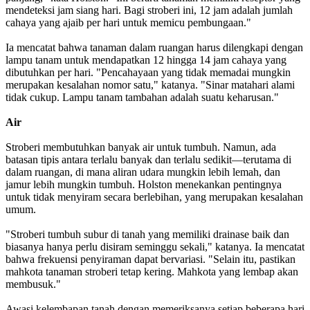
mendeteksi jam siang hari. Bagi stroberi ini, 12 jam adalah jumlah
cahaya yang ajaib per hari untuk memicu pembungaan."
Ia mencatat bahwa tanaman dalam ruangan harus dilengkapi dengan
lampu tanam untuk mendapatkan 12 hingga 14 jam cahaya yang
dibutuhkan per hari. "Pencahayaan yang tidak memadai mungkin
merupakan kesalahan nomor satu," katanya. "Sinar matahari alami
tidak cukup. Lampu tanam tambahan adalah suatu keharusan."
Air
Stroberi membutuhkan banyak air untuk tumbuh. Namun, ada
batasan tipis antara terlalu banyak dan terlalu sedikit—terutama di
dalam ruangan, di mana aliran udara mungkin lebih lemah, dan
jamur lebih mungkin tumbuh. Holston menekankan pentingnya
untuk tidak menyiram secara berlebihan, yang merupakan kesalahan
umum.
"Stroberi tumbuh subur di tanah yang memiliki drainase baik dan
biasanya hanya perlu disiram seminggu sekali," katanya. Ia mencatat
bahwa frekuensi penyiraman dapat bervariasi. "Selain itu, pastikan
mahkota tanaman stroberi tetap kering. Mahkota yang lembap akan
membusuk."
Awasi kelembapan tanah dengan memeriksanya setiap beberapa hari