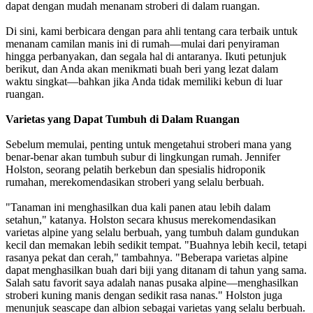
dapat dengan mudah menanam stroberi di dalam ruangan.
Di sini, kami berbicara dengan para ahli tentang cara terbaik untuk
menanam camilan manis ini di rumah—mulai dari penyiraman
hingga perbanyakan, dan segala hal di antaranya. Ikuti petunjuk
berikut, dan Anda akan menikmati buah beri yang lezat dalam
waktu singkat—bahkan jika Anda tidak memiliki kebun di luar
ruangan.
Varietas yang Dapat Tumbuh di Dalam Ruangan
Sebelum memulai, penting untuk mengetahui stroberi mana yang
benar-benar akan tumbuh subur di lingkungan rumah. Jennifer
Holston, seorang pelatih berkebun dan spesialis hidroponik
rumahan, merekomendasikan stroberi yang selalu berbuah.
"Tanaman ini menghasilkan dua kali panen atau lebih dalam
setahun," katanya. Holston secara khusus merekomendasikan
varietas alpine yang selalu berbuah, yang tumbuh dalam gundukan
kecil dan memakan lebih sedikit tempat. "Buahnya lebih kecil, tetapi
rasanya pekat dan cerah," tambahnya. "Beberapa varietas alpine
dapat menghasilkan buah dari biji yang ditanam di tahun yang sama.
Salah satu favorit saya adalah nanas pusaka alpine—menghasilkan
stroberi kuning manis dengan sedikit rasa nanas." Holston juga
menunjuk seascape dan albion sebagai varietas yang selalu berbuah.