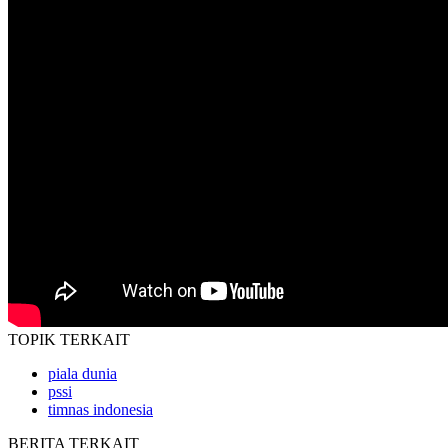
TOPIK
TERKAIT
piala dunia
pssi
timnas indonesia
BERITA
TERKAIT