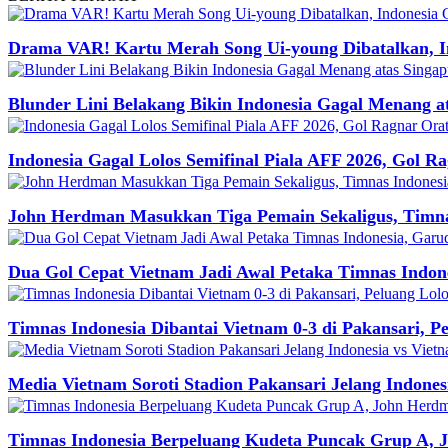
Drama VAR! Kartu Merah Song Ui-young Dibatalkan, 
Blunder Lini Belakang Bikin Indonesia Gagal Menang a
Indonesia Gagal Lolos Semifinal Piala AFF 2026, Gol
John Herdman Masukkan Tiga Pemain Sekaligus, Timnas
Dua Gol Cepat Vietnam Jadi Awal Petaka Timnas Indone
Timnas Indonesia Dibantai Vietnam 0-3 di Pakansari, P
Media Vietnam Soroti Stadion Pakansari Jelang Indones
Timnas Indonesia Berpeluang Kudeta Puncak Grup A,