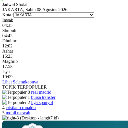
Jadwal
Sholat
JAKARTA, Sabtu 08 Agustus 2026
Kota :
Imsak
04:35
Shubuh
04:45
Dhuhur
12:02
Ashar
15:23
Maghrib
17:58
Isya
19:09
Lihat Selengkapnya
TOPIK
TERPOPULER
real madrid
bursa transfer
liga spanyol
4
cristiano ronaldo
5
mobil mewah