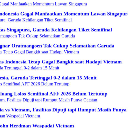
Indonesia Gagal Manfaatkan Momentum Lawan Singapur
tas Singapura, Garuda Kehilangan Tiket Semifinal
 Ragnar Oratmangoen Tak Cukup Selamatkan Garuda
 Indonesia Tetap Gagal Bangkit saat Hadapi Vietnam
sia, Garuda Tertinggal 0-2 dalam 15 Menit
eluang Lolos Semifinal AFF 2026 Belum Tertutup
ia vs Vietnam, Fasilitas Dipuji tapi Rumput Masih Punya
 John Herdman Waspadai Vietnam