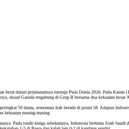
n berat dalam perjalanannya menuju Piala Dunia 2026. Pada Kamis (17
nya, skuad Garuda tergabung di Grup B bersama dua kekuatan besar As
ringkat 59 dunia, sementara Irak berada di posisi 58. Adapun Indonesia
dan kekuatan masing-masing.
lamanya. Pada ronde ketiga sebelumnya, Indonesia bertemu Arab Saudi 
ekalahan 1-5 di Basra dan kalah lagi 0-2 di kandang sendiri.