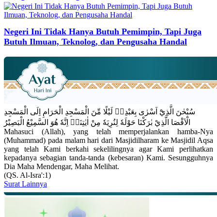
Negeri Ini Tidak Hanya Butuh Pemimpin, Tapi Juga
Butuh Ilmuan, Teknolog, dan Pengusaha Handal
سُبْحٰنَ الَّذِيْٓ اَسْرٰى بِعَبْدِهٖ لَيْلًا مِّنَ الْمَسْجِدِ الْحَرَامِ اِلَى الْمَسْجِدِ
الْاَقْصَا الَّذِيْ بٰرَكْنَا حَوْلَهٗ لِنُرِيَهٗ مِنْ اٰيٰتِنَاۗ اِنَّهٗ هُوَ السَّمِيْعُ الْبَصِيْرُ
Mahasuci (Allah), yang telah memperjalankan hamba-Nya
(Muhammad) pada malam hari dari Masjidilharam ke Masjidil Aqsa
yang telah Kami berkahi sekelilingnya agar Kami perlihatkan
kepadanya sebagian tanda-tanda (kebesaran) Kami. Sesungguhnya
Dia Maha Mendengar, Maha Melihat.
(QS. Al-Isra':1)
Surat Lainnya