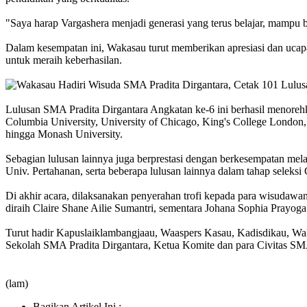
"Saya harap Vargashera menjadi generasi yang terus belajar, mampu b
Dalam kesempatan ini, Wakasau turut memberikan apresiasi dan ucapan
untuk meraih keberhasilan.
Lulusan SMA Pradita Dirgantara Angkatan ke-6 ini berhasil menoreh
Columbia University, University of Chicago, King's College London, 
hingga Monash University.
Sebagian lulusan lainnya juga berprestasi dengan berkesempatan melan
Univ. Pertahanan, serta beberapa lulusan lainnya dalam tahap sele
Di akhir acara, dilaksanakan penyerahan trofi kepada para wisudawa
diraih Claire Shane Ailie Sumantri, sementara Johana Sophia Prayo
Turut hadir Kapuslaiklambangjaau, Waaspers Kasau, Kadisdikau, W
Sekolah SMA Pradita Dirgantara, Ketua Komite dan para Civitas SMA P
(lam)
Bagikan Artikel Ini :