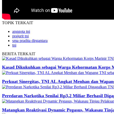
TOPIK
TERKAIT
anggota tni
prajurit tni
sma pradita dirgantara
tni
BERITA
TERKAIT
Kasad Dikukuhkan sebagai Warga Kehormatan Korps 
Perkuat Sinergitas, TNI AL Angkat Menhan dan Wapan
Peredaran Narkotika Senilai Rp3,2 Miliar Berhasil Dig
Matangkan Reaktivasi Dynamic Pegasus, Wakasau Tinja