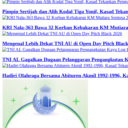
Pimpin Sertijab dan Alih Kodal Tiga Yonif, Kasad Tek
KRI Nala-363 Bawa 32 Korban Kebakaran KM Mutiara S
Mengenal Lebih Dekat TNI AU di Open Day Pitch Black
TNI AL Gagalkan Dugaan Pelanggaran Pengangkutan Kay
Hadiri Olahraga Bersama Abituren Akmil 1992-1996, 