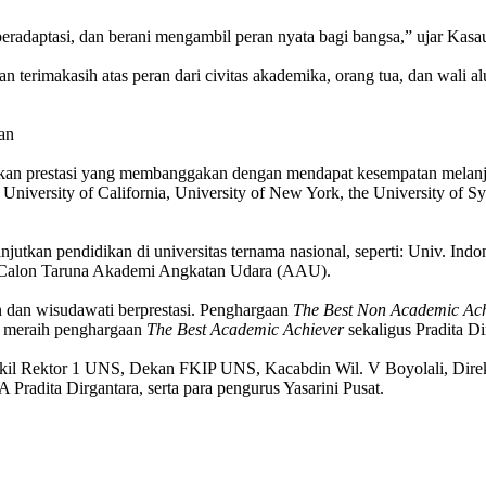
eradaptasi, dan berani mengambil peran nyata bagi bangsa,” ujar Kasa
 terimakasih atas peran dari civitas akademika, orang tua, dan wali a
kan prestasi yang membanggakan dengan mendapat kesempatan melanjutk
University of California, University of New York, the University of S
jutkan pendidikan di universitas ternama nasional, seperti: Univ. Ind
ksi Calon Taruna Akademi Angkatan Udara (AAU).
n dan wisudawati berprestasi. Penghargaan
The Best Non Academic Ach
ga meraih penghargaan
The Best Academic Achiever
sekaligus Pradita Di
akil Rektor 1 UNS, Dekan FKIP UNS, Kacabdin Wil. V Boyolali, Dir
radita Dirgantara, serta para pengurus Yasarini Pusat.