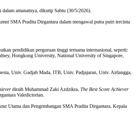
u dalam amanatnya, dikutip Sabtu (30/5/2026).
lumni SMA Pradita Dirgantara dalam mengawal putra putri tercinta
an pendidikan perguruan tinggi ternama internasional, seperti:
ydney, Hongkong University, National University of Singapore,
onesia, Univ. Gadjah Mada, ITB, Univ. Padjajaran, Univ. Airlangga,
iever
diraih Muhammad Zaki Azdzikra,
The Best Score Achiever
rgantara Valedictorian.
ektur Utama dan Pengembangan SMA Pradita Dirgantara, Kepala