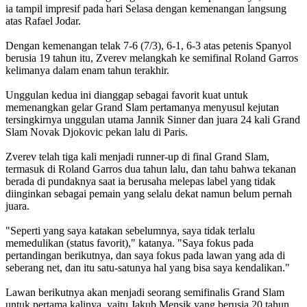
ia tampil impresif pada hari Selasa dengan kemenangan langsung
atas Rafael Jodar.
Dengan kemenangan telak 7-6 (7/3), 6-1, 6-3 atas petenis Spanyol
berusia 19 tahun itu, Zverev melangkah ke semifinal Roland Garros
kelimanya dalam enam tahun terakhir.
Unggulan kedua ini dianggap sebagai favorit kuat untuk
memenangkan gelar Grand Slam pertamanya menyusul kejutan
tersingkirnya unggulan utama Jannik Sinner dan juara 24 kali Grand
Slam Novak Djokovic pekan lalu di Paris.
Zverev telah tiga kali menjadi runner-up di final Grand Slam,
termasuk di Roland Garros dua tahun lalu, dan tahu bahwa tekanan
berada di pundaknya saat ia berusaha melepas label yang tidak
diinginkan sebagai pemain yang selalu dekat namun belum pernah
juara.
"Seperti yang saya katakan sebelumnya, saya tidak terlalu
memedulikan (status favorit)," katanya. "Saya fokus pada
pertandingan berikutnya, dan saya fokus pada lawan yang ada di
seberang net, dan itu satu-satunya hal yang bisa saya kendalikan."
Lawan berikutnya akan menjadi seorang semifinalis Grand Slam
untuk pertama kalinya, yaitu Jakub Mensik yang berusia 20 tahun.