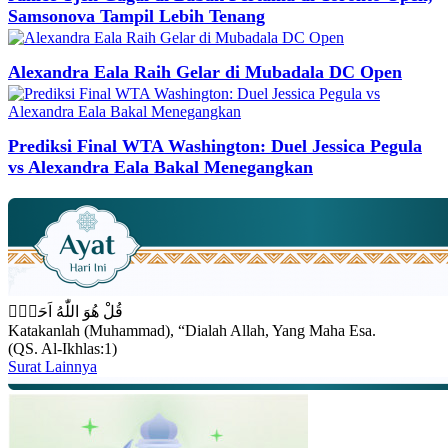
Samsonova Tampil Lebih Tenang
Alexandra Eala Raih Gelar di Mubadala DC Open
Prediksi Final WTA Washington: Duel Jessica Pegula
vs Alexandra Eala Bakal Menegangkan
قُلْ هُوَ اللّٰهُ اَحَدٌۚ
Katakanlah (Muhammad), “Dialah Allah, Yang Maha Esa.
(QS. Al-Ikhlas:1)
Surat Lainnya