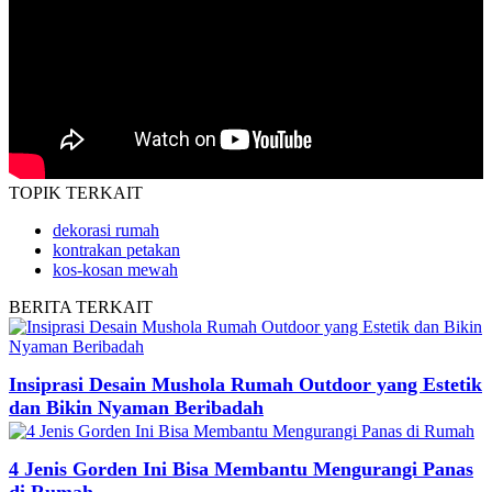
TOPIK
TERKAIT
dekorasi rumah
kontrakan petakan
kos-kosan mewah
BERITA
TERKAIT
Insiprasi Desain Mushola Rumah Outdoor yang Estetik
dan Bikin Nyaman Beribadah
4 Jenis Gorden Ini Bisa Membantu Mengurangi Panas
di Rumah