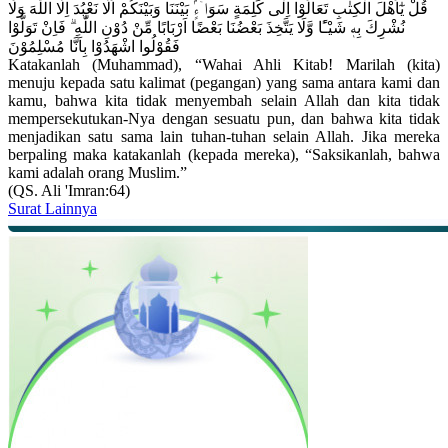
قُلْ يٰٓاَهْلَ الْكِتٰبِ تَعَالَوْا اِلٰى كَلِمَةٍ سَوَاۤءٍۢ بَيْنَنَا وَبَيْنَكُمْ اَلَّا نَعْبُدَ اِلَّا اللّٰهَ وَلَا
نُشْرِكَ بِهٖ شَيْـًٔا وَّلَا يَتَّخِذَ بَعْضُنَا بَعْضًا اَرْبَابًا مِّنْ دُوْنِ اللّٰهِ ۗ فَاِنْ تَوَلَّوْا
فَقُوْلُوا اشْهَدُوْا بِاَنَّا مُسْلِمُوْنَ
Katakanlah (Muhammad), “Wahai Ahli Kitab! Marilah (kita)
menuju kepada satu kalimat (pegangan) yang sama antara kami dan
kamu, bahwa kita tidak menyembah selain Allah dan kita tidak
mempersekutukan-Nya dengan sesuatu pun, dan bahwa kita tidak
menjadikan satu sama lain tuhan-tuhan selain Allah. Jika mereka
berpaling maka katakanlah (kepada mereka), “Saksikanlah, bahwa
kami adalah orang Muslim.”
(QS. Ali 'Imran:64)
Surat Lainnya