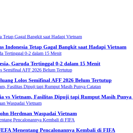
 Indonesia Tetap Gagal Bangkit saat Hadapi Vietnam
sia, Garuda Tertinggal 0-2 dalam 15 Menit
eluang Lolos Semifinal AFF 2026 Belum Tertutup
ia vs Vietnam, Fasilitas Dipuji tapi Rumput Masih Punya
 John Herdman Waspadai Vietnam
 UEFA Menentang Pencalonannya Kembali di FIFA