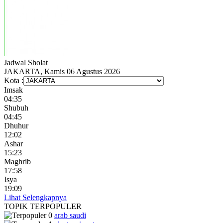
Jadwal
Sholat
JAKARTA, Kamis 06 Agustus 2026
Kota :
Imsak
04:35
Shubuh
04:45
Dhuhur
12:02
Ashar
15:23
Maghrib
17:58
Isya
19:09
Lihat Selengkapnya
TOPIK
TERPOPULER
arab saudi