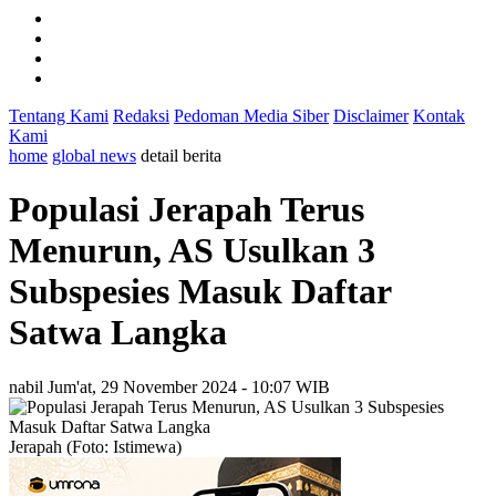
Tentang Kami
Redaksi
Pedoman Media Siber
Disclaimer
Kontak
Kami
home
global news
detail berita
Populasi Jerapah Terus
Menurun, AS Usulkan 3
Subspesies Masuk Daftar
Satwa Langka
nabil
Jum'at, 29 November 2024 - 10:07 WIB
Jerapah (Foto: Istimewa)