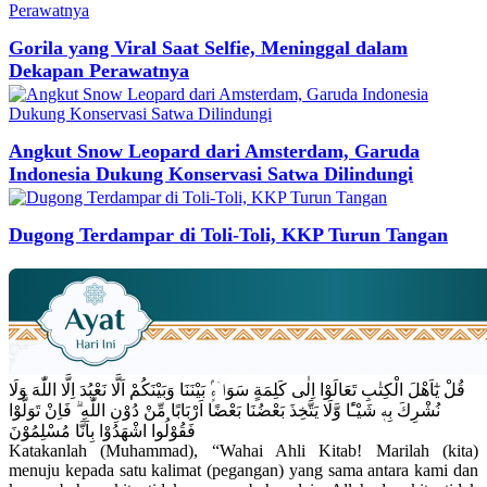
Gorila yang Viral Saat Selfie, Meninggal dalam
Dekapan Perawatnya
Angkut Snow Leopard dari Amsterdam, Garuda
Indonesia Dukung Konservasi Satwa Dilindungi
Dugong Terdampar di Toli-Toli, KKP Turun Tangan
قُلْ يٰٓاَهْلَ الْكِتٰبِ تَعَالَوْا اِلٰى كَلِمَةٍ سَوَاۤءٍۢ بَيْنَنَا وَبَيْنَكُمْ اَلَّا نَعْبُدَ اِلَّا اللّٰهَ وَلَا
نُشْرِكَ بِهٖ شَيْـًٔا وَّلَا يَتَّخِذَ بَعْضُنَا بَعْضًا اَرْبَابًا مِّنْ دُوْنِ اللّٰهِ ۗ فَاِنْ تَوَلَّوْا
فَقُوْلُوا اشْهَدُوْا بِاَنَّا مُسْلِمُوْنَ
Katakanlah (Muhammad), “Wahai Ahli Kitab! Marilah (kita)
menuju kepada satu kalimat (pegangan) yang sama antara kami dan