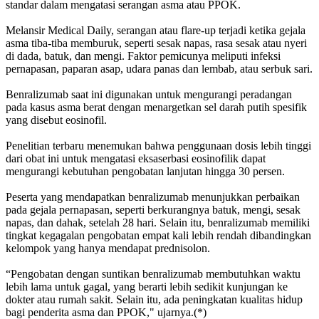
standar dalam mengatasi serangan asma atau PPOK.
Melansir Medical Daily, serangan atau flare-up terjadi ketika gejala
asma tiba-tiba memburuk, seperti sesak napas, rasa sesak atau nyeri
di dada, batuk, dan mengi. Faktor pemicunya meliputi infeksi
pernapasan, paparan asap, udara panas dan lembab, atau serbuk sari.
Benralizumab saat ini digunakan untuk mengurangi peradangan
pada kasus asma berat dengan menargetkan sel darah putih spesifik
yang disebut eosinofil.
Penelitian terbaru menemukan bahwa penggunaan dosis lebih tinggi
dari obat ini untuk mengatasi eksaserbasi eosinofilik dapat
mengurangi kebutuhan pengobatan lanjutan hingga 30 persen.
Peserta yang mendapatkan benralizumab menunjukkan perbaikan
pada gejala pernapasan, seperti berkurangnya batuk, mengi, sesak
napas, dan dahak, setelah 28 hari. Selain itu, benralizumab memiliki
tingkat kegagalan pengobatan empat kali lebih rendah dibandingkan
kelompok yang hanya mendapat prednisolon.
“Pengobatan dengan suntikan benralizumab membutuhkan waktu
lebih lama untuk gagal, yang berarti lebih sedikit kunjungan ke
dokter atau rumah sakit. Selain itu, ada peningkatan kualitas hidup
bagi penderita asma dan PPOK," ujarnya.(*)