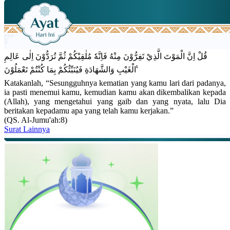
قُلْ اِنَّ الْمَوْتَ الَّذِيْ تَفِرُّوْنَ مِنْهُ فَاِنَّهٗ مُلٰقِيْكُمْ ثُمَّ تُرَدُّوْنَ اِلٰى عَالِمِ
الْغَيْبِ وَالشَّهَادَةِ فَيُنَبِّئُكُمْ بِمَا كُنْتُمْ تَعْمَلُوْنَ ࣖ
Katakanlah, “Sesungguhnya kematian yang kamu lari dari padanya,
ia pasti menemui kamu, kemudian kamu akan dikembalikan kepada
(Allah), yang mengetahui yang gaib dan yang nyata, lalu Dia
beritakan kepadamu apa yang telah kamu kerjakan.”
(QS. Al-Jumu'ah:8)
Surat Lainnya