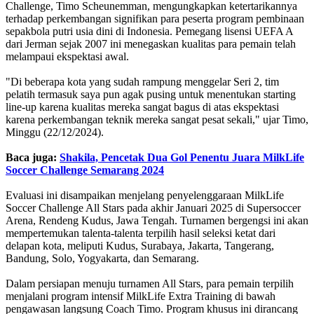
Challenge, Timo Scheunemman, mengungkapkan ketertarikannya
terhadap perkembangan signifikan para peserta program pembinaan
sepakbola putri usia dini di Indonesia. Pemegang lisensi UEFA A
dari Jerman sejak 2007 ini menegaskan kualitas para pemain telah
melampaui ekspektasi awal.
"Di beberapa kota yang sudah rampung menggelar Seri 2, tim
pelatih termasuk saya pun agak pusing untuk menentukan starting
line-up karena kualitas mereka sangat bagus di atas ekspektasi
karena perkembangan teknik mereka sangat pesat sekali," ujar Timo,
Minggu (22/12/2024).
Baca juga:
Shakila, Pencetak Dua Gol Penentu Juara MilkLife
Soccer Challenge Semarang 2024
Evaluasi ini disampaikan menjelang penyelenggaraan MilkLife
Soccer Challenge All Stars pada akhir Januari 2025 di Supersoccer
Arena, Rendeng Kudus, Jawa Tengah. Turnamen bergengsi ini akan
mempertemukan talenta-talenta terpilih hasil seleksi ketat dari
delapan kota, meliputi Kudus, Surabaya, Jakarta, Tangerang,
Bandung, Solo, Yogyakarta, dan Semarang.
Dalam persiapan menuju turnamen All Stars, para pemain terpilih
menjalani program intensif MilkLife Extra Training di bawah
pengawasan langsung Coach Timo. Program khusus ini dirancang