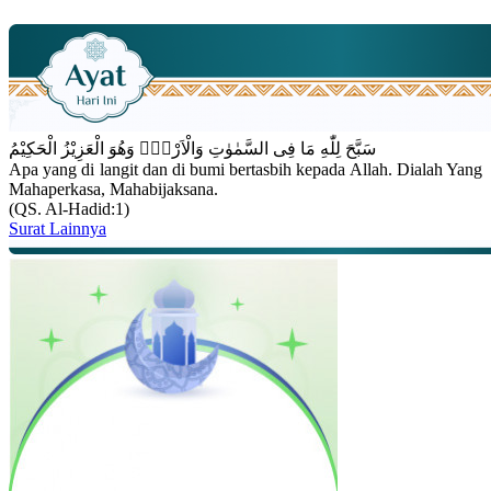
سَبَّحَ لِلّٰهِ مَا فِى السَّمٰوٰتِ وَالْاَرْضِۚ وَهُوَ الْعَزِيْزُ الْحَكِيْمُ
Apa yang di langit dan di bumi bertasbih kepada Allah. Dialah Yang
Mahaperkasa, Mahabijaksana.
(QS. Al-Hadid:1)
Surat Lainnya