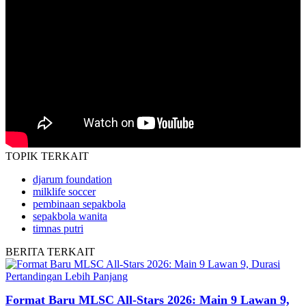
TOPIK
TERKAIT
djarum foundation
milklife soccer
pembinaan sepakbola
sepakbola wanita
timnas putri
BERITA
TERKAIT
Format Baru MLSC All-Stars 2026: Main 9 Lawan 9,