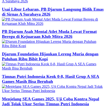
Usai Libur Lebaran, PB Djarum Langsung Bidik Emas
di Sirnas A Surabaya 2026
PB Djarum Asah Mental Atlet Muda Lewat Format
Beregu di Kejuaraan Klub Mitra 2026
Djarum Foundation Hijaukan Lereng Muria dengan
Puluhan Ribu Bibit Kopi
Timnas Putri Indonesia Keok 0-8, Hasil Grup A SEA
Games Masih Bisa Berubah
Menjelang SEA Games 2025, Uji Coba Kontra Nepal
Jadi Tolak Ukur Serius Timnas Putri Indonesia