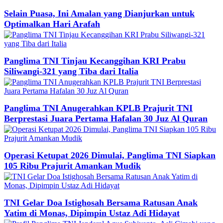
Selain Puasa, Ini Amalan yang Dianjurkan untuk
Optimalkan Hari Arafah
Panglima TNI Tinjau Kecanggihan KRI Prabu
Siliwangi-321 yang Tiba dari Italia
Panglima TNI Anugerahkan KPLB Prajurit TNI
Berprestasi Juara Pertama Hafalan 30 Juz Al Quran
Operasi Ketupat 2026 Dimulai, Panglima TNI Siapkan
105 Ribu Prajurit Amankan Mudik
TNI Gelar Doa Istighosah Bersama Ratusan Anak
Yatim di Monas, Dipimpin Ustaz Adi Hidayat