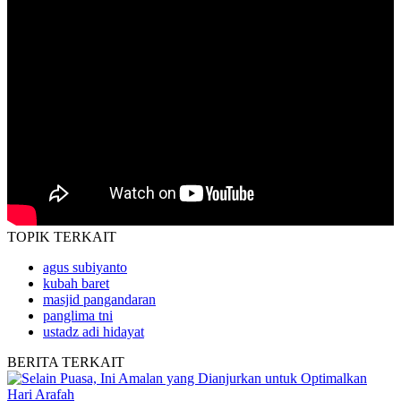
TOPIK
TERKAIT
agus subiyanto
kubah baret
masjid pangandaran
panglima tni
ustadz adi hidayat
BERITA
TERKAIT