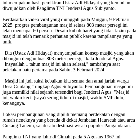
ini merupakan hasil pemikiran Ustaz Adi Hidayat yang kemudian
diwujudkan oleh Panglima TNI Jenderal Agus Subiyanto.
Berdasarkan video viral yang diunggah pada Minggu, 9 Februari
2025, progres pembangunan masjid seluas 803 meter persegi ini
telah mencapai 60 persen. Desain kubah baret yang tidak lazim pada
masjid ini telah menarik perhatian publik karena tampilannya yang
unik.
"Dia (Ustaz Adi Hidayat) menyampaikan konsep masjid yang akan
dibangun dengan luas 803 meter persegi," kata Jenderal Agus.
"Insyaallah 1 tahun masjid ini akan selesai," tambahnya saat
peletakan batu pertama pada Sabtu, 3 Februari 2024.
"Masjid ini jadi saksi kebaikan kita semua dan amal jariah warga
Desa Cijulang," ungkap Agus Subiyanto. Pembangunan masjid ini
juga memiliki nilai sejarah tersendiri bagi Jenderal Agus. "Masjid
ini, waktu kecil (saya) sering tidur di masjid, waktu SMP dulu,"
kenangnya.
Lokasi pembangunan yang dipilih memang berdekatan dengan
rumah neneknya yang berada di dekat Jembatan Haurseah atau area
Cukang Taneuh, salah satu destinasi wisata populer Pangandaran.
Panglima TNI yang lahir di Cimahi pada 5 Agustus 1967 ini