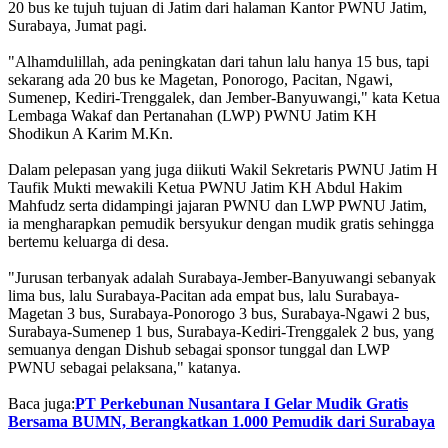
20 bus ke tujuh tujuan di Jatim dari halaman Kantor PWNU Jatim,
Surabaya, Jumat pagi.
"Alhamdulillah, ada peningkatan dari tahun lalu hanya 15 bus, tapi
sekarang ada 20 bus ke Magetan, Ponorogo, Pacitan, Ngawi,
Sumenep, Kediri-Trenggalek, dan Jember-Banyuwangi," kata Ketua
Lembaga Wakaf dan Pertanahan (LWP) PWNU Jatim KH
Shodikun A Karim M.Kn.
Dalam pelepasan yang juga diikuti Wakil Sekretaris PWNU Jatim H
Taufik Mukti mewakili Ketua PWNU Jatim KH Abdul Hakim
Mahfudz serta didampingi jajaran PWNU dan LWP PWNU Jatim,
ia mengharapkan pemudik bersyukur dengan mudik gratis sehingga
bertemu keluarga di desa.
"Jurusan terbanyak adalah Surabaya-Jember-Banyuwangi sebanyak
lima bus, lalu Surabaya-Pacitan ada empat bus, lalu Surabaya-
Magetan 3 bus, Surabaya-Ponorogo 3 bus, Surabaya-Ngawi 2 bus,
Surabaya-Sumenep 1 bus, Surabaya-Kediri-Trenggalek 2 bus, yang
semuanya dengan Dishub sebagai sponsor tunggal dan LWP
PWNU sebagai pelaksana," katanya.
Baca juga:
PT Perkebunan Nusantara I Gelar Mudik Gratis
Bersama BUMN, Berangkatkan 1.000 Pemudik dari Surabaya