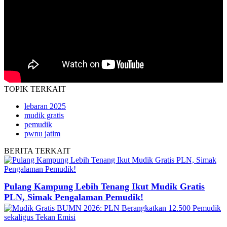
TOPIK
TERKAIT
lebaran 2025
mudik gratis
pemudik
pwnu jatim
BERITA
TERKAIT
Pulang Kampung Lebih Tenang Ikut Mudik Gratis
PLN, Simak Pengalaman Pemudik!