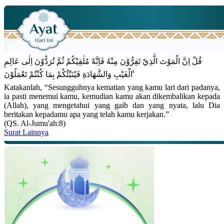
قُلْ اِنَّ الْمَوْتَ الَّذِيْ تَفِرُّوْنَ مِنْهُ فَاِنَّهٗ مُلٰقِيْكُمْ ثُمَّ تُرَدُّوْنَ اِلٰى عَالِمِ
الْغَيْبِ وَالشَّهَادَةِ فَيُنَبِّئُكُمْ بِمَا كُنْتُمْ تَعْمَلُوْنَ ࣖ
Katakanlah, “Sesungguhnya kematian yang kamu lari dari padanya,
ia pasti menemui kamu, kemudian kamu akan dikembalikan kepada
(Allah), yang mengetahui yang gaib dan yang nyata, lalu Dia
beritakan kepadamu apa yang telah kamu kerjakan.”
(QS. Al-Jumu'ah:8)
Surat Lainnya