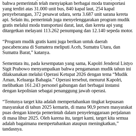
bahwa pemerintah telah menyiapkan berbagai moda transportasi
yang terdiri atas 31.000 unit bus, 840 kapal laut, 254 kapal
penyeberangan, 372 pesawat udara, serta 3.687 unit sarana kereta
api. Selain itu, pemerintah juga menyelenggarakan program mudik
gratis melalui moda transportasi darat, laut, dan kereta api yang
ditargetkan melayani 113.262 penumpang dan 12.140 sepeda motor.
“Program mudik gratis kami juga berikan untuk daerah
pascabencana di Sumatera meliputi Aceh, Sumatra Utara, dan
Sumatra Barat,” katanya.
Sementara itu, pada kesempatan yang sama, Kapolri Jenderal Listyo
Sigit Prabowo menyampaikan bahwa pengamanan mudik tahun ini
dilaksanakan melalui Operasi Ketupat 2026 dengan tema “Mudik
Aman, Keluarga Bahagia.” Operasi tersebut, menurut Kapolri,
melibatkan 161.243 personel gabungan dari berbagai instansi
dengan kepolisian sebagai penanggung jawab operasi.
“Tentunya target kita adalah mempertahankan tingkat kepuasan
masyarakat di tahun 2025 kemarin, di mana 90,9 persen masyarakat
puas dengan kinerja pemerintah dalam penyelenggaraan perjalanan
di masa libur 2025. Oleh karena itu, target kami, target kita semua
adalah bagaimana mempertahankan ataupun meningkatkan,”
tandasnya.