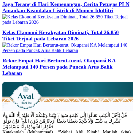
Jaga Terang di Hari Kemenangan, Cerita Petugas PLN
Amankan Keandalan Listrik di Momen Idulfitri
Kelas Ekonomi Kerakyatan Diminati, Total 26.850
Tiket Terjual pada Lebaran 2026
Rekor Empat Hari Berturut-turut, Okupansi KA
Melampaui 140 Persen pada Puncak Arus Balik
Lebaran
قُلْ يٰٓاَهْلَ الْكِتٰبِ تَعَالَوْا اِلٰى كَلِمَةٍ سَوَاۤءٍۢ بَيْنَنَا وَبَيْنَكُمْ اَلَّا نَعْبُدَ اِلَّا اللّٰهَ وَلَا
نُشْرِكَ بِهٖ شَيْـًٔا وَّلَا يَتَّخِذَ بَعْضُنَا بَعْضًا اَرْبَابًا مِّنْ دُوْنِ اللّٰهِ ۗ فَاِنْ تَوَلَّوْا
فَقُوْلُوا اشْهَدُوْا بِاَنَّا مُسْلِمُوْنَ
Katakanlah (Muhammad), “Wahai Ahli Kitab! Marilah (kita)