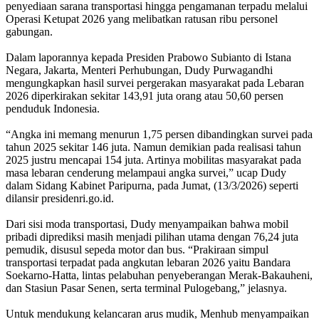
penyediaan sarana transportasi hingga pengamanan terpadu melalui
Operasi Ketupat 2026 yang melibatkan ratusan ribu personel
gabungan.
Dalam laporannya kepada Presiden Prabowo Subianto di Istana
Negara, Jakarta, Menteri Perhubungan, Dudy Purwagandhi
mengungkapkan hasil survei pergerakan masyarakat pada Lebaran
2026 diperkirakan sekitar 143,91 juta orang atau 50,60 persen
penduduk Indonesia.
“Angka ini memang menurun 1,75 persen dibandingkan survei pada
tahun 2025 sekitar 146 juta. Namun demikian pada realisasi tahun
2025 justru mencapai 154 juta. Artinya mobilitas masyarakat pada
masa lebaran cenderung melampaui angka survei,” ucap Dudy
dalam Sidang Kabinet Paripurna, pada Jumat, (13/3/2026) seperti
dilansir presidenri.go.id.
Dari sisi moda transportasi, Dudy menyampaikan bahwa mobil
pribadi diprediksi masih menjadi pilihan utama dengan 76,24 juta
pemudik, disusul sepeda motor dan bus. “Prakiraan simpul
transportasi terpadat pada angkutan lebaran 2026 yaitu Bandara
Soekarno-Hatta, lintas pelabuhan penyeberangan Merak-Bakauheni,
dan Stasiun Pasar Senen, serta terminal Pulogebang,” jelasnya.
Untuk mendukung kelancaran arus mudik, Menhub menyampaikan