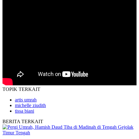
TOPIK
TERKAIT
artis umrah
michelle ziudith
tissa biani
BERITA
TERKAIT