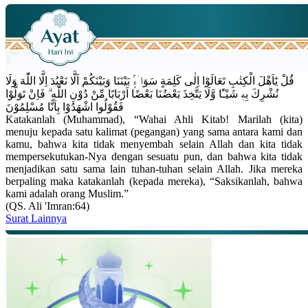
قُلْ يٰٓاَهْلَ الْكِتٰبِ تَعَالَوْا اِلٰى كَلِمَةٍ سَوَاۤءٍۢ بَيْنَنَا وَبَيْنَكُمْ اَلَّا نَعْبُدَ اِلَّا اللّٰهَ وَلَا
نُشْرِكَ بِهٖ شَيْـًٔا وَّلَا يَتَّخِذَ بَعْضُنَا بَعْضًا اَرْبَابًا مِّنْ دُوْنِ اللّٰهِ ۗ فَاِنْ تَوَلَّوْا
فَقُوْلُوا اشْهَدُوْا بِاَنَّا مُسْلِمُوْنَ
Katakanlah (Muhammad), “Wahai Ahli Kitab! Marilah (kita)
menuju kepada satu kalimat (pegangan) yang sama antara kami dan
kamu, bahwa kita tidak menyembah selain Allah dan kita tidak
mempersekutukan-Nya dengan sesuatu pun, dan bahwa kita tidak
menjadikan satu sama lain tuhan-tuhan selain Allah. Jika mereka
berpaling maka katakanlah (kepada mereka), “Saksikanlah, bahwa
kami adalah orang Muslim.”
(QS. Ali 'Imran:64)
Surat Lainnya