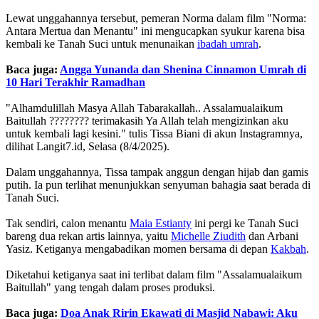
Lewat unggahannya tersebut, pemeran Norma dalam film "Norma:
Antara Mertua dan Menantu" ini mengucapkan syukur karena bisa
kembali ke Tanah Suci untuk menunaikan
ibadah umrah
.
Baca juga:
Angga Yunanda dan Shenina Cinnamon Umrah di
10 Hari Terakhir Ramadhan
"Alhamdulillah Masya Allah Tabarakallah.. Assalamualaikum
Baitullah ???????? terimakasih Ya Allah telah mengizinkan aku
untuk kembali lagi kesini." tulis Tissa Biani di akun Instagramnya,
dilihat Langit7.id, Selasa (8/4/2025).
Dalam unggahannya, Tissa tampak anggun dengan hijab dan gamis
putih. Ia pun terlihat menunjukkan senyuman bahagia saat berada di
Tanah Suci.
Tak sendiri, calon menantu
Maia Estianty
ini pergi ke Tanah Suci
bareng dua rekan artis lainnya, yaitu
Michelle Ziudith
dan Arbani
Yasiz. Ketiganya mengabadikan momen bersama di depan
Kakbah
.
Diketahui ketiganya saat ini terlibat dalam film "Assalamualaikum
Baitullah" yang tengah dalam proses produksi.
Baca juga:
Doa Anak Ririn Ekawati di Masjid Nabawi: Aku