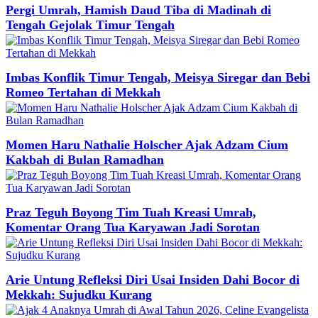
Pergi Umrah, Hamish Daud Tiba di Madinah di
Tengah Gejolak Timur Tengah
Imbas Konflik Timur Tengah, Meisya Siregar dan Bebi
Romeo Tertahan di Mekkah
Momen Haru Nathalie Holscher Ajak Adzam Cium
Kakbah di Bulan Ramadhan
Praz Teguh Boyong Tim Tuah Kreasi Umrah,
Komentar Orang Tua Karyawan Jadi Sorotan
Arie Untung Refleksi Diri Usai Insiden Dahi Bocor di
Mekkah: Sujudku Kurang