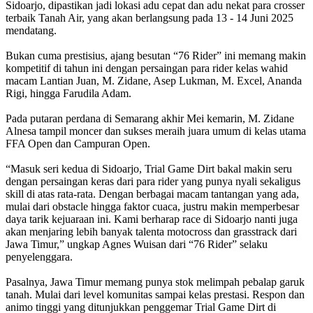
Sidoarjo, dipastikan jadi lokasi adu cepat dan adu nekat para crosser
terbaik Tanah Air, yang akan berlangsung pada 13 - 14 Juni 2025
mendatang.
Bukan cuma prestisius, ajang besutan “76 Rider” ini memang makin
kompetitif di tahun ini dengan persaingan para rider kelas wahid
macam Lantian Juan, M. Zidane, Asep Lukman, M. Excel, Ananda
Rigi, hingga Farudila Adam.
Pada putaran perdana di Semarang akhir Mei kemarin, M. Zidane
Alnesa tampil moncer dan sukses meraih juara umum di kelas utama
FFA Open dan Campuran Open.
“Masuk seri kedua di Sidoarjo, Trial Game Dirt bakal makin seru
dengan persaingan keras dari para rider yang punya nyali sekaligus
skill di atas rata-rata. Dengan berbagai macam tantangan yang ada,
mulai dari obstacle hingga faktor cuaca, justru makin memperbesar
daya tarik kejuaraan ini. Kami berharap race di Sidoarjo nanti juga
akan menjaring lebih banyak talenta motocross dan grasstrack dari
Jawa Timur,” ungkap Agnes Wuisan dari “76 Rider” selaku
penyelenggara.
Pasalnya, Jawa Timur memang punya stok melimpah pebalap garuk
tanah. Mulai dari level komunitas sampai kelas prestasi. Respon dan
animo tinggi yang ditunjukkan penggemar Trial Game Dirt di