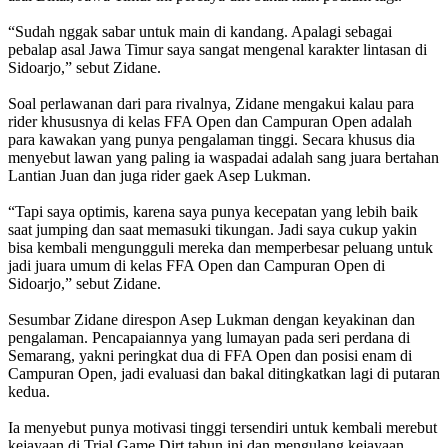
“Sudah nggak sabar untuk main di kandang. Apalagi sebagai
pebalap asal Jawa Timur saya sangat mengenal karakter lintasan di
Sidoarjo,” sebut Zidane.
Soal perlawanan dari para rivalnya, Zidane mengakui kalau para
rider khususnya di kelas FFA Open dan Campuran Open adalah
para kawakan yang punya pengalaman tinggi. Secara khusus dia
menyebut lawan yang paling ia waspadai adalah sang juara bertahan
Lantian Juan dan juga rider gaek Asep Lukman.
“Tapi saya optimis, karena saya punya kecepatan yang lebih baik
saat jumping dan saat memasuki tikungan. Jadi saya cukup yakin
bisa kembali mengungguli mereka dan memperbesar peluang untuk
jadi juara umum di kelas FFA Open dan Campuran Open di
Sidoarjo,” sebut Zidane.
Sesumbar Zidane direspon Asep Lukman dengan keyakinan dan
pengalaman. Pencapaiannya yang lumayan pada seri perdana di
Semarang, yakni peringkat dua di FFA Open dan posisi enam di
Campuran Open, jadi evaluasi dan bakal ditingkatkan lagi di putaran
kedua.
Ia menyebut punya motivasi tinggi tersendiri untuk kembali merebut
kejayaan di Trial Game Dirt tahun ini dan mengulang kejayaan