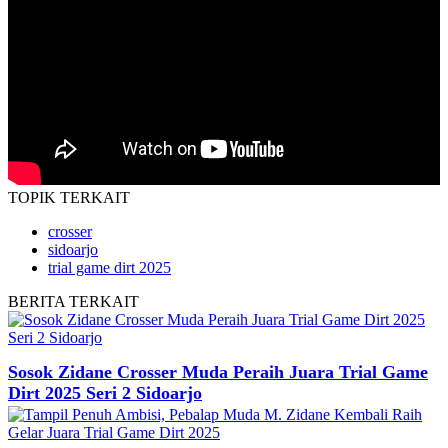
TOPIK
TERKAIT
crosser
sidoarjo
trial game dirt 2025
BERITA
TERKAIT
Sosok Zidane Crosser Muda Peraih Juara Trial Game
Dirt 2025 Seri 2 Sidoarjo