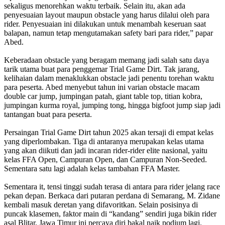
sekaligus menorehkan waktu terbaik. Selain itu, akan ada
penyesuaian layout maupun obstacle yang harus dilalui oleh para
rider. Penyesuaian ini dilakukan untuk menambah keseruan saat
balapan, namun tetap mengutamakan safety bari para rider,” papar
Abed.
Keberadaan obstacle yang beragam memang jadi salah satu daya
tarik utama buat para penggemar Trial Game Dirt. Tak jarang,
kelihaian dalam menaklukkan obstacle jadi penentu torehan waktu
para peserta. Abed menyebut tahun ini varian obstacle macam
double car jump, jumpingan patah, giant table top, titian kobra,
jumpingan kurma royal, jumping tong, hingga bigfoot jump siap jadi
tantangan buat para peserta.
Persaingan Trial Game Dirt tahun 2025 akan tersaji di empat kelas
yang diperlombakan. Tiga di antaranya merupakan kelas utama
yang akan diikuti dan jadi incaran rider-rider elite nasional, yaitu
kelas FFA Open, Campuran Open, dan Campuran Non-Seeded.
Sementara satu lagi adalah kelas tambahan FFA Master.
Sementara it, tensi tinggi sudah terasa di antara para rider jelang race
pekan depan. Berkaca dari putaran perdana di Semarang, M. Zidane
kembali masuk deretan yang difavoritkan. Selain posisinya di
puncak klasemen, faktor main di “kandang” sendiri juga bikin rider
asal Blitar, Jawa Timur ini percaya diri bakal naik podium lagi.