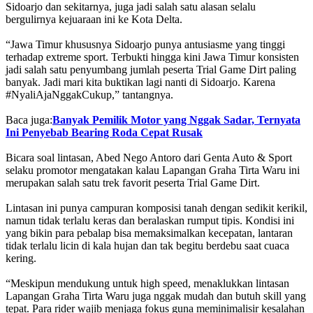
Sidoarjo dan sekitarnya, juga jadi salah satu alasan selalu
bergulirnya kejuaraan ini ke Kota Delta.
“Jawa Timur khususnya Sidoarjo punya antusiasme yang tinggi
terhadap extreme sport. Terbukti hingga kini Jawa Timur konsisten
jadi salah satu penyumbang jumlah peserta Trial Game Dirt paling
banyak. Jadi mari kita buktikan lagi nanti di Sidoarjo. Karena
#NyaliAjaNggakCukup,” tantangnya.
Baca juga:
Banyak Pemilik Motor yang Nggak Sadar, Ternyata
Ini Penyebab Bearing Roda Cepat Rusak
Bicara soal lintasan, Abed Nego Antoro dari Genta Auto & Sport
selaku promotor mengatakan kalau Lapangan Graha Tirta Waru ini
merupakan salah satu trek favorit peserta Trial Game Dirt.
Lintasan ini punya campuran komposisi tanah dengan sedikit kerikil,
namun tidak terlalu keras dan beralaskan rumput tipis. Kondisi ini
yang bikin para pebalap bisa memaksimalkan kecepatan, lantaran
tidak terlalu licin di kala hujan dan tak begitu berdebu saat cuaca
kering.
“Meskipun mendukung untuk high speed, menaklukkan lintasan
Lapangan Graha Tirta Waru juga nggak mudah dan butuh skill yang
tepat. Para rider wajib menjaga fokus guna meminimalisir kesalahan