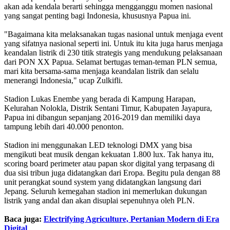
akan ada kendala berarti sehingga mengganggu momen nasional
yang sangat penting bagi Indonesia, khususnya Papua ini.
"Bagaimana kita melaksanakan tugas nasional untuk menjaga event
yang sifatnya nasional seperti ini. Untuk itu kita juga harus menjaga
keandalan listrik di 230 titik strategis yang mendukung pelaksanaan
dari PON XX Papua. Selamat bertugas teman-teman PLN semua,
mari kita bersama-sama menjaga keandalan listrik dan selalu
menerangi Indonesia," ucap Zulkifli.
Stadion Lukas Enembe yang berada di Kampung Harapan,
Kelurahan Nolokla, Distrik Sentani Timur, Kabupaten Jayapura,
Papua ini dibangun sepanjang 2016-2019 dan memiliki daya
tampung lebih dari 40.000 penonton.
Stadion ini menggunakan LED teknologi DMX yang bisa
mengikuti beat musik dengan kekuatan 1.800 lux. Tak hanya itu,
scoring board perimeter atau papan skor digital yang terpasang di
dua sisi tribun juga didatangkan dari Eropa. Begitu pula dengan 88
unit perangkat sound system yang didatangkan langsung dari
Jepang. Seluruh kemegahan stadion ini memerlukan dukungan
listrik yang andal dan akan disuplai sepenuhnya oleh PLN.
Baca juga:
Electrifying Agriculture, Pertanian Modern di Era
Digital