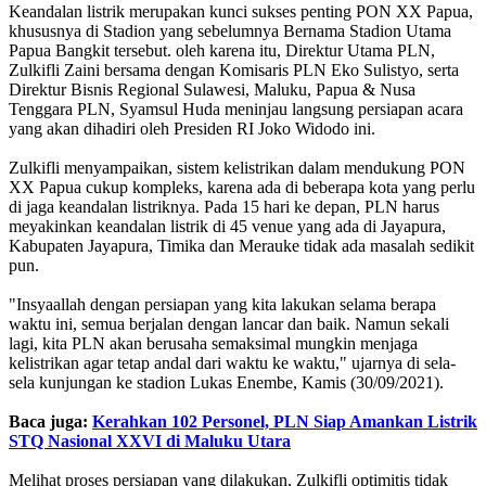
Keandalan listrik merupakan kunci sukses penting PON XX Papua,
khususnya di Stadion yang sebelumnya Bernama Stadion Utama
Papua Bangkit tersebut. oleh karena itu, Direktur Utama PLN,
Zulkifli Zaini bersama dengan Komisaris PLN Eko Sulistyo, serta
Direktur Bisnis Regional Sulawesi, Maluku, Papua & Nusa
Tenggara PLN, Syamsul Huda meninjau langsung persiapan acara
yang akan dihadiri oleh Presiden RI Joko Widodo ini.
Zulkifli menyampaikan, sistem kelistrikan dalam mendukung PON
XX Papua cukup kompleks, karena ada di beberapa kota yang perlu
di jaga keandalan listriknya. Pada 15 hari ke depan, PLN harus
meyakinkan keandalan listrik di 45 venue yang ada di Jayapura,
Kabupaten Jayapura, Timika dan Merauke tidak ada masalah sedikit
pun.
"Insyaallah dengan persiapan yang kita lakukan selama berapa
waktu ini, semua berjalan dengan lancar dan baik. Namun sekali
lagi, kita PLN akan berusaha semaksimal mungkin menjaga
kelistrikan agar tetap andal dari waktu ke waktu," ujarnya di sela-
sela kunjungan ke stadion Lukas Enembe, Kamis (30/09/2021).
Baca juga:
Kerahkan 102 Personel, PLN Siap Amankan Listrik
STQ Nasional XXVI di Maluku Utara
Melihat proses persiapan yang dilakukan, Zulkifli optimitis tidak