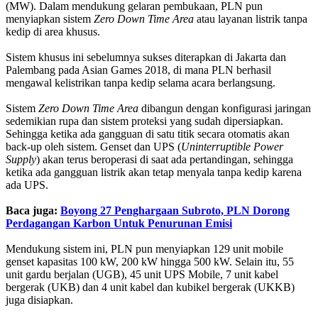
(MW). Dalam mendukung gelaran pembukaan, PLN pun
menyiapkan sistem
Zero Down Time Area
atau layanan listrik tanpa
kedip di area khusus.
Sistem khusus ini sebelumnya sukses diterapkan di Jakarta dan
Palembang pada Asian Games 2018, di mana PLN berhasil
mengawal kelistrikan tanpa kedip selama acara berlangsung.
Sistem
Zero Down Time Area
dibangun dengan konfigurasi jaringan
sedemikian rupa dan sistem proteksi yang sudah dipersiapkan.
Sehingga ketika ada gangguan di satu titik secara otomatis akan
back-up oleh sistem. Genset dan UPS (
Uninterruptible Power
Supply
) akan terus beroperasi di saat ada pertandingan, sehingga
ketika ada gangguan listrik akan tetap menyala tanpa kedip karena
ada UPS.
Baca juga:
Boyong 27 Penghargaan Subroto, PLN Dorong
Perdagangan Karbon Untuk Penurunan Emisi
Mendukung sistem ini, PLN pun menyiapkan 129 unit mobile
genset kapasitas 100 kW, 200 kW hingga 500 kW. Selain itu, 55
unit gardu berjalan (UGB), 45 unit UPS Mobile, 7 unit kabel
bergerak (UKB) dan 4 unit kabel dan kubikel bergerak (UKKB)
juga disiapkan.