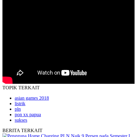
TOPIK
TERKAIT
asian games 2018
listrik
pln
pon xx papua
sukses
BERITA
TERKAIT