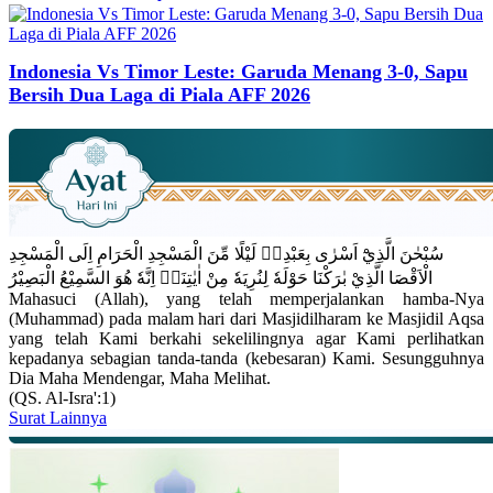
Indonesia Vs Timor Leste: Garuda Menang 3-0, Sapu
Bersih Dua Laga di Piala AFF 2026
سُبْحٰنَ الَّذِيْٓ اَسْرٰى بِعَبْدِهٖ لَيْلًا مِّنَ الْمَسْجِدِ الْحَرَامِ اِلَى الْمَسْجِدِ
الْاَقْصَا الَّذِيْ بٰرَكْنَا حَوْلَهٗ لِنُرِيَهٗ مِنْ اٰيٰتِنَاۗ اِنَّهٗ هُوَ السَّمِيْعُ الْبَصِيْرُ
Mahasuci (Allah), yang telah memperjalankan hamba-Nya
(Muhammad) pada malam hari dari Masjidilharam ke Masjidil Aqsa
yang telah Kami berkahi sekelilingnya agar Kami perlihatkan
kepadanya sebagian tanda-tanda (kebesaran) Kami. Sesungguhnya
Dia Maha Mendengar, Maha Melihat.
(QS. Al-Isra':1)
Surat Lainnya