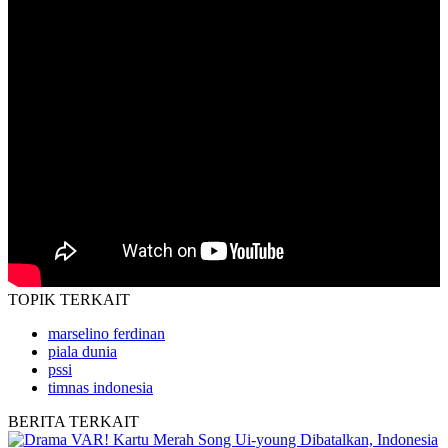
TOPIK
TERKAIT
marselino ferdinan
piala dunia
pssi
timnas indonesia
BERITA
TERKAIT