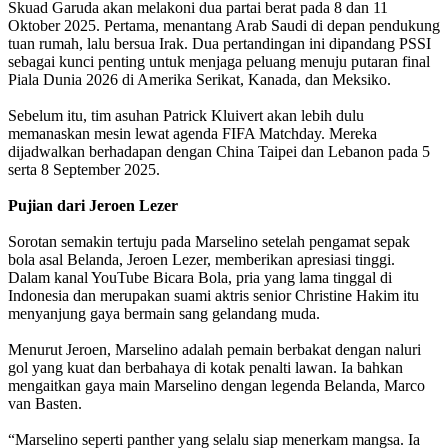
Skuad Garuda akan melakoni dua partai berat pada 8 dan 11
Oktober 2025. Pertama, menantang Arab Saudi di depan pendukung
tuan rumah, lalu bersua Irak. Dua pertandingan ini dipandang PSSI
sebagai kunci penting untuk menjaga peluang menuju putaran final
Piala Dunia 2026 di Amerika Serikat, Kanada, dan Meksiko.
Sebelum itu, tim asuhan Patrick Kluivert akan lebih dulu
memanaskan mesin lewat agenda FIFA Matchday. Mereka
dijadwalkan berhadapan dengan China Taipei dan Lebanon pada 5
serta 8 September 2025.
Pujian dari Jeroen Lezer
Sorotan semakin tertuju pada Marselino setelah pengamat sepak
bola asal Belanda, Jeroen Lezer, memberikan apresiasi tinggi.
Dalam kanal YouTube Bicara Bola, pria yang lama tinggal di
Indonesia dan merupakan suami aktris senior Christine Hakim itu
menyanjung gaya bermain sang gelandang muda.
Menurut Jeroen, Marselino adalah pemain berbakat dengan naluri
gol yang kuat dan berbahaya di kotak penalti lawan. Ia bahkan
mengaitkan gaya main Marselino dengan legenda Belanda, Marco
van Basten.
“Marselino seperti panther yang selalu siap menerkam mangsa. Ia