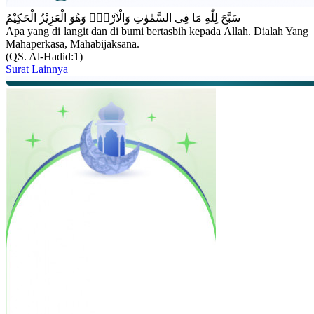
سَبَّحَ لِلّٰهِ مَا فِى السَّمٰوٰتِ وَالْاَرْضِۚ وَهُوَ الْعَزِيْزُ الْحَكِيْمُ
Apa yang di langit dan di bumi bertasbih kepada Allah. Dialah Yang
Mahaperkasa, Mahabijaksana.
(QS. Al-Hadid:1)
Surat Lainnya