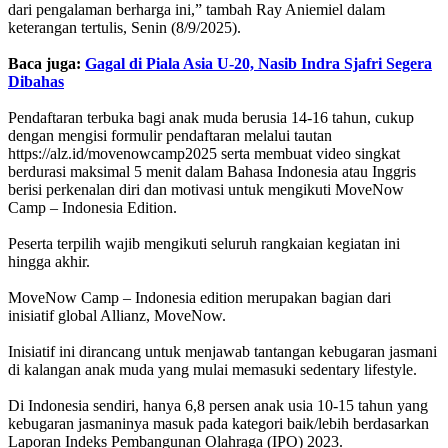
dari pengalaman berharga ini,” tambah Ray Aniemiel dalam
keterangan tertulis, Senin (8/9/2025).
Baca juga:
Gagal di Piala Asia U-20, Nasib Indra Sjafri Segera
Dibahas
Pendaftaran terbuka bagi anak muda berusia 14-16 tahun, cukup
dengan mengisi formulir pendaftaran melalui tautan
https://alz.id/movenowcamp2025 serta membuat video singkat
berdurasi maksimal 5 menit dalam Bahasa Indonesia atau Inggris
berisi perkenalan diri dan motivasi untuk mengikuti MoveNow
Camp – Indonesia Edition.
Peserta terpilih wajib mengikuti seluruh rangkaian kegiatan ini
hingga akhir.
MoveNow Camp – Indonesia edition merupakan bagian dari
inisiatif global Allianz, MoveNow.
Inisiatif ini dirancang untuk menjawab tantangan kebugaran jasmani
di kalangan anak muda yang mulai memasuki sedentary lifestyle.
Di Indonesia sendiri, hanya 6,8 persen anak usia 10-15 tahun yang
kebugaran jasmaninya masuk pada kategori baik/lebih berdasarkan
Laporan Indeks Pembangunan Olahraga (IPO) 2023.