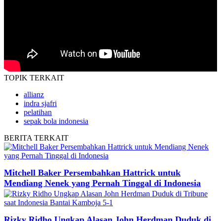
TOPIK
TERKAIT
allianz
indra sjafri
pelatihan
sepak bola indonesia
BERITA
TERKAIT
Mitchell Baker Persembahkan Hattrick untuk
Mendiang Nenek yang Pernah Tinggal di Indonesia
Rizky Ridho Ungkap Alasan John Herdman Duduk di