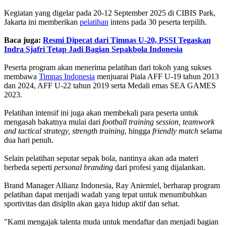
Kegiatan yang digelar pada 20-12 September 2025 di CIBIS Park,
Jakarta ini memberikan
pelatihan
intens pada 30 peserta terpilih.
Baca juga:
Resmi Dipecat dari Timnas U-20, PSSI Tegaskan
Indra Sjafri Tetap Jadi Bagian Sepakbola Indonesia
Peserta program akan menerima pelatihan dari tokoh yang sukses
membawa
Timnas Indonesia
menjuarai Piala AFF U-19 tahun 2013
dan 2024, AFF U-22 tahun 2019 serta Medali emas SEA GAMES
2023.
Pelatihan intensif ini juga akan membekali para peserta untuk
mengasah bakatnya mulai dari
football training session, teamwork
and tactical strategy,
strength training
, hingga
friendly match
selama
dua hari penuh.
Selain pelatihan seputar sepak bola, nantinya akan ada materi
berbeda seperti
personal branding
dari profesi yang dijalankan.
Brand Manager Allianz Indonesia, Ray Aniemiel, berharap program
pelatihan dapat menjadi wadah yang tepat untuk menumbuhkan
sportivitas dan disiplin akan gaya hidup aktif dan sehat.
"Kami mengajak talenta muda untuk mendaftar dan menjadi bagian