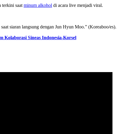
terkini saat
minum alkohol
di acara live menjadi viral.
 saat siaran langsung dengan Jun Hyun Moo.” (Koreaboo/es).
 Kolaborasi Sineas Indonesia-Korsel