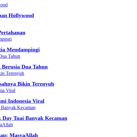
pan Hollywood
Pertahanan
etia Mendampingi
i Berusia Dua Tahun
isahnya Bikin Terenyuh
mi Indonesia Viral
k Day Tuai Banyak Kecaman
cap: MasyaAllah