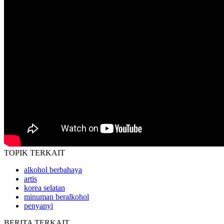
TOPIK
TERKAIT
alkohol berbahaya
artis
korea selatan
minuman beralkohol
penyanyi
BERITA
TERKAIT