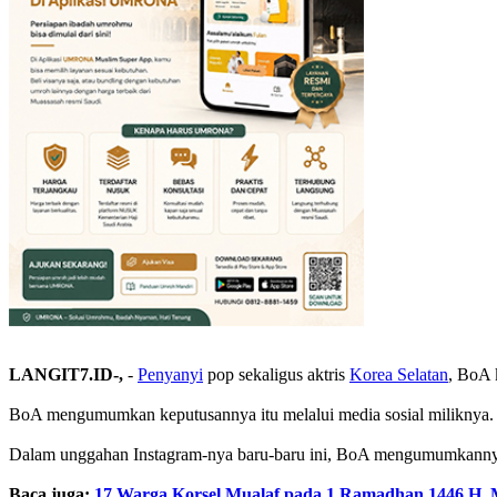
LANGIT7.ID-,
-
Penyanyi
pop sekaligus aktris
Korea Selatan
, BoA 
BoA mengumumkan keputusannya itu melalui media sosial miliknya.
Dalam unggahan Instagram-nya baru-baru ini, BoA mengumumkannya
Baca juga:
17 Warga Korsel Mualaf pada 1 Ramadhan 1446 H, M