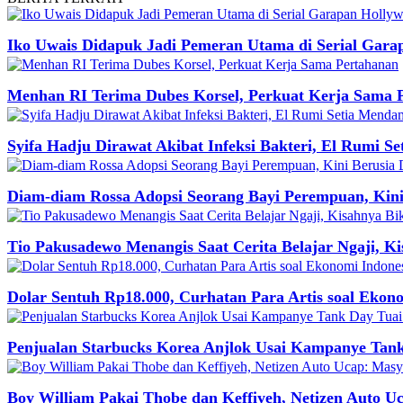
Iko Uwais Didapuk Jadi Pemeran Utama di Serial Gara
Menhan RI Terima Dubes Korsel, Perkuat Kerja Sama 
Syifa Hadju Dirawat Akibat Infeksi Bakteri, El Rumi S
Diam-diam Rossa Adopsi Seorang Bayi Perempuan, Kin
Tio Pakusadewo Menangis Saat Cerita Belajar Ngaji, K
Dolar Sentuh Rp18.000, Curhatan Para Artis soal Ekono
Penjualan Starbucks Korea Anjlok Usai Kampanye Tan
Boy William Pakai Thobe dan Keffiyeh, Netizen Auto U