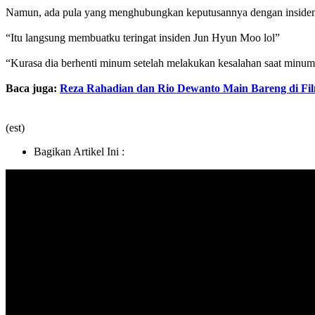
Namun, ada pula yang menghubungkan keputusannya dengan insiden 
“Itu langsung membuatku teringat insiden Jun Hyun Moo lol”
“Kurasa dia berhenti minum setelah melakukan kesalahan saat minum
Baca juga:
Reza Rahadian dan Rio Dewanto Main Bareng di Film
(est)
Bagikan Artikel Ini :