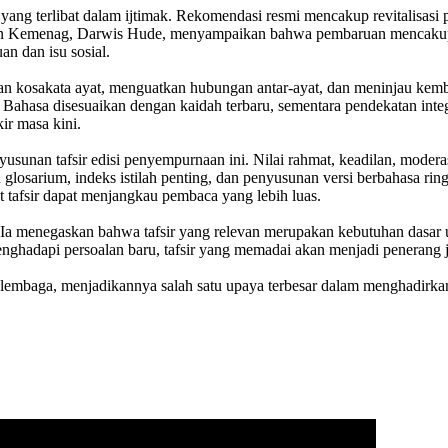
i yang terlibat dalam ijtimak. Rekomendasi resmi mencakup revitalisasi
’an Kemenag, Darwis Hude, menyampaikan bahwa pembaruan mencakup p
n dan isu sosial.
san kosakata ayat, menguatkan hubungan antar-ayat, dan meninjau kemb
yat. Bahasa disesuaikan dengan kaidah terbaru, sementara pendekatan in
kir masa kini.
yusunan tafsir edisi penyempurnaan ini. Nilai rahmat, keadilan, mode
losarium, indeks istilah penting, dan penyusunan versi berbahasa ring
 tafsir dapat menjangkau pembaca yang lebih luas.
Ia menegaskan bahwa tafsir yang relevan merupakan kebutuhan dasa
nghadapi persoalan baru, tafsir yang memadai akan menjadi penerang 
 lembaga, menjadikannya salah satu upaya terbesar dalam menghadirkan