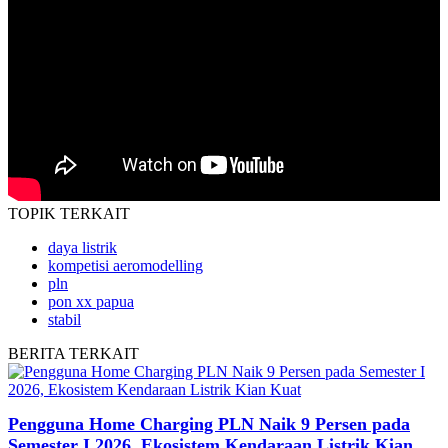
TOPIK
TERKAIT
daya listrik
kompetisi aeromodelling
pln
pon xx papua
stabil
BERITA
TERKAIT
Pengguna Home Charging PLN Naik 9 Persen pada
Semester I 2026, Ekosistem Kendaraan Listrik Kian