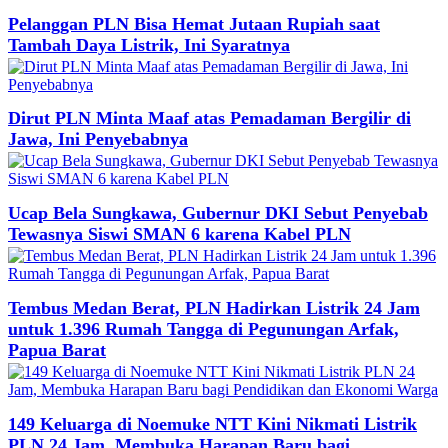
Pelanggan PLN Bisa Hemat Jutaan Rupiah saat
Tambah Daya Listrik, Ini Syaratnya
Dirut PLN Minta Maaf atas Pemadaman Bergilir di
Jawa, Ini Penyebabnya
Ucap Bela Sungkawa, Gubernur DKI Sebut Penyebab
Tewasnya Siswi SMAN 6 karena Kabel PLN
Tembus Medan Berat, PLN Hadirkan Listrik 24 Jam
untuk 1.396 Rumah Tangga di Pegunungan Arfak,
Papua Barat
149 Keluarga di Noemuke NTT Kini Nikmati Listrik
PLN 24 Jam, Membuka Harapan Baru bagi