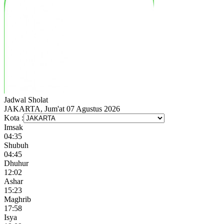
Jadwal
Sholat
JAKARTA, Jum'at 07 Agustus 2026
Kota :
Imsak
04:35
Shubuh
04:45
Dhuhur
12:02
Ashar
15:23
Maghrib
17:58
Isya