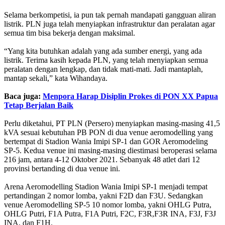
Selama berkompetisi, ia pun tak pernah mandapati gangguan aliran
listrik. PLN juga telah menyiapkan infrastruktur dan peralatan agar
semua tim bisa bekerja dengan maksimal.
“Yang kita butuhkan adalah yang ada sumber energi, yang ada
listrik. Terima kasih kepada PLN, yang telah menyiapkan semua
peralatan dengan lengkap, dan tidak mati-mati. Jadi mantaplah,
mantap sekali,” kata Wihandaya.
Baca juga:
Menpora Harap Disiplin Prokes di PON XX Papua
Tetap Berjalan Baik
Perlu diketahui, PT PLN (Persero) menyiapkan masing-masing 41,5
kVA sesuai kebutuhan PB PON di dua venue aeromodelling yang
bertempat di Stadion Wania Imipi SP-1 dan GOR Aeromodeling
SP-5. Kedua venue ini masing-masing diestimasi beroperasi selama
216 jam, antara 4-12 Oktober 2021. Sebanyak 48 atlet dari 12
provinsi bertanding di dua venue ini.
Arena Aeromodelling Stadion Wania Imipi SP-1 menjadi tempat
pertandingan 2 nomor lomba, yakni F2D dan F3U. Sedangkan
venue Aeromodelling SP-5 10 nomor lomba, yakni OHLG Putra,
OHLG Putri, F1A Putra, F1A Putri, F2C, F3R,F3R INA, F3J, F3J
INA, dan F1H.