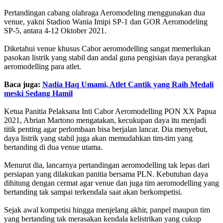
Pertandingan cabang olahraga Aeromodeling menggunakan dua
venue, yakni Stadion Wania Imipi SP-1 dan GOR Aeromodeling
SP-5, antara 4-12 Oktober 2021.
Diketahui venue khusus Cabor aeromodelling sangat memerlukan
pasokan listrik yang stabil dan andal guna pengisian daya perangkat
aeromodelling para atlet.
Baca juga:
Nadia Haq Umami, Atlet Cantik yang Raih Medali
meski Sedang Hamil
Ketua Panitia Pelaksana Inti Cabor Aeromodelling PON XX Papua
2021, Abrian Martono mengatakan, kecukupan daya itu menjadi
titik penting agar perlombaan bisa berjalan lancar. Dia menyebut,
daya listrik yang stabil juga akan memudahkan tim-tim yang
bertanding di dua venue utama.
Menurut dia, lancarnya pertandingan aeromodelling tak lepas dari
persiapan yang dilakukan panitia bersama PLN. Kebutuhan daya
dihitung dengan cermat agar venue dan juga tim aeromodelling yang
bertanding tak sampai terkendala saat akan berkompetisi.
Sejak awal kompetisi hingga menjelang akhir, panpel maupun tim
yang bertanding tak merasakan kendala kelistrikan yang cukup