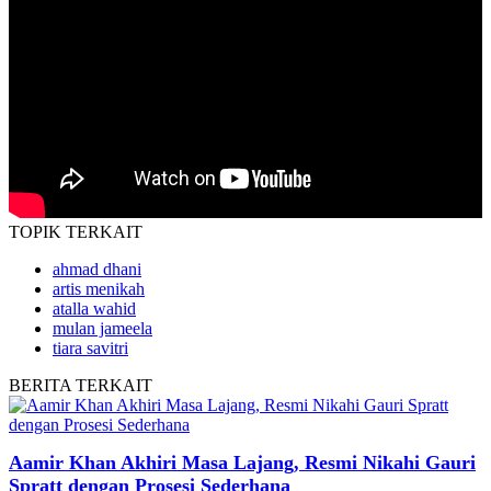
TOPIK
TERKAIT
ahmad dhani
artis menikah
atalla wahid
mulan jameela
tiara savitri
BERITA
TERKAIT
Aamir Khan Akhiri Masa Lajang, Resmi Nikahi Gauri
Spratt dengan Prosesi Sederhana