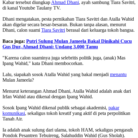
Kabar tersebut diungkap
Ahmad Dhani
, ayah sambung Tiara Savitri,
di kanal Youtube Taulany TV.
Dhani mengatakan, pesta pernikahan Tiara Savitri dan Atalla Wahid
akan digelar secara besar-besaran. Bukan tanpa alasan, menurut
Dhani, calon suami
Tiara Savitri
berasal dari keluarga tokoh bangsa.
Baca juga:
Putri Sulung Mulan Jameela Bakal Dinikahi Cucu
Gus Dur, Ahmad Dhani: Undang 3.000 Tamu
"Karena calon suaminya juga selebritis politik juga, (anak) Mas
Ipang Wahid," kata Dhani membocorkan.
Lalu, siapakah sosok Atalla Wahid yang bakal menjadi
menantu
Mulan Jameela?
Menurut keterangan Ahmad Dhani, Atalla Wahid adalah anak dari
Irfan Wahid atau dikenal dengan Ipang Wahid.
Sosok Ipang Wahid dikenal publik sebagai akademisi,
pakar
komunikasi
, sekaligus tokoh kreatif yang aktif di peta perpolitikan
Tanah Air.
Ia adalah anak sulung dari ulama, tokoh HAM, sekaligus pengasuh
Pondok Pesantren Tebuireng, Salahuddin Wahid (Gus Sholah).