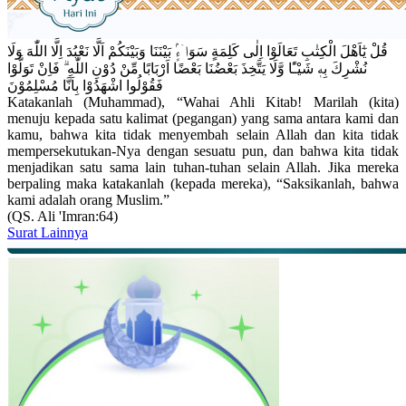
قُلْ يٰٓاَهْلَ الْكِتٰبِ تَعَالَوْا اِلٰى كَلِمَةٍ سَوَاۤءٍۢ بَيْنَنَا وَبَيْنَكُمْ اَلَّا نَعْبُدَ اِلَّا اللّٰهَ وَلَا
نُشْرِكَ بِهٖ شَيْـًٔا وَّلَا يَتَّخِذَ بَعْضُنَا بَعْضًا اَرْبَابًا مِّنْ دُوْنِ اللّٰهِ ۗ فَاِنْ تَوَلَّوْا
فَقُوْلُوا اشْهَدُوْا بِاَنَّا مُسْلِمُوْنَ
Katakanlah (Muhammad), “Wahai Ahli Kitab! Marilah (kita)
menuju kepada satu kalimat (pegangan) yang sama antara kami dan
kamu, bahwa kita tidak menyembah selain Allah dan kita tidak
mempersekutukan-Nya dengan sesuatu pun, dan bahwa kita tidak
menjadikan satu sama lain tuhan-tuhan selain Allah. Jika mereka
berpaling maka katakanlah (kepada mereka), “Saksikanlah, bahwa
kami adalah orang Muslim.”
(QS. Ali 'Imran:64)
Surat Lainnya