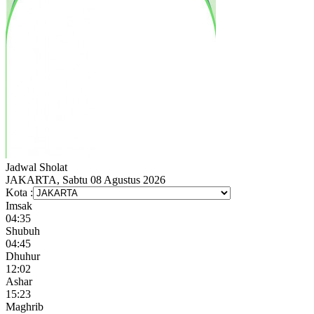
Jadwal
Sholat
JAKARTA, Sabtu 08 Agustus 2026
Kota :
Imsak
04:35
Shubuh
04:45
Dhuhur
12:02
Ashar
15:23
Maghrib