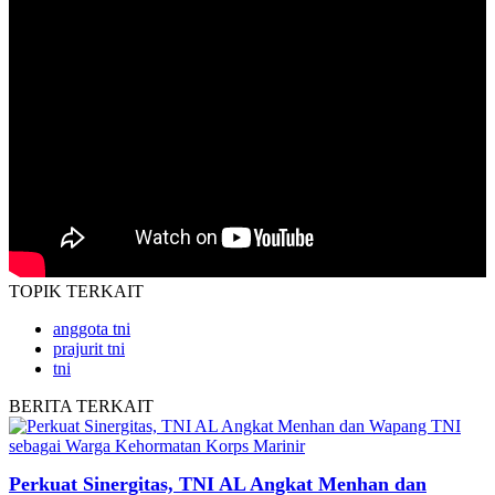
TOPIK
TERKAIT
anggota tni
prajurit tni
tni
BERITA
TERKAIT
Perkuat Sinergitas, TNI AL Angkat Menhan dan