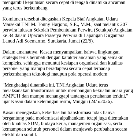
mengambil keputusan secara cepat di tengah dinamika ancaman
yang terus berkembang.
Komitmen tersebut ditegaskan Kepala Staf Angkatan Udara
Marsekal TNI M. Tonny Harjono, S.E., M.M., saat melantik 207
perwira lulusan Sekolah Pembentukan Perwira (Setukpa) Angkatan
ke-34 dalam Upacara Prasetya Perwira di Lapangan Dirgantara
Lanud Adi Soemarmo, Surakarta, Jumat (22/5).
Dalam amanatnya, Kasau menyampaikan bahwa lingkungan
strategis terus berubah dengan karakter ancaman yang semakin
kompleks, sehingga menuntut kesiapan organisasi dan kualitas
personel yang mampu beradaptasi secara cepat terhadap
perkembangan teknologi maupun pola operasi modern.
“Menghadapi dinamika ini, TNI Angkatan Udara terus
melaksanakan transformasi untuk membangun kekuatan udara yang
AMPUH dan mampu menanggapi tantangan pertahanan terkini,”
ujar Kasau dalam keterangan resmi, Minggu (24/5/2026).
Kasau menegaskan, keberhasilan transformasi tidak hanya
bergantung pada modernisasi alpalhankam, tetapi juga ditentukan
oleh kualitas SDM, budaya kerja, manajemen organisasi, serta
kemampuan seluruh personel dalam menjawab perubahan secara
efektif dan solutif.