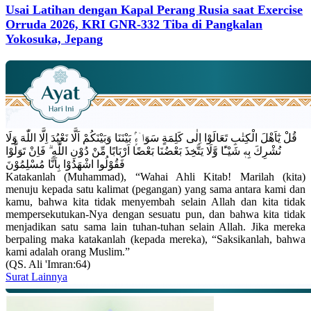
Usai Latihan dengan Kapal Perang Rusia saat Exercise
Orruda 2026, KRI GNR-332 Tiba di Pangkalan
Yokosuka, Jepang
قُلْ يٰٓاَهْلَ الْكِتٰبِ تَعَالَوْا اِلٰى كَلِمَةٍ سَوَاۤءٍۢ بَيْنَنَا وَبَيْنَكُمْ اَلَّا نَعْبُدَ اِلَّا اللّٰهَ وَلَا
نُشْرِكَ بِهٖ شَيْـًٔا وَّلَا يَتَّخِذَ بَعْضُنَا بَعْضًا اَرْبَابًا مِّنْ دُوْنِ اللّٰهِ ۗ فَاِنْ تَوَلَّوْا
فَقُوْلُوا اشْهَدُوْا بِاَنَّا مُسْلِمُوْنَ
Katakanlah (Muhammad), “Wahai Ahli Kitab! Marilah (kita)
menuju kepada satu kalimat (pegangan) yang sama antara kami dan
kamu, bahwa kita tidak menyembah selain Allah dan kita tidak
mempersekutukan-Nya dengan sesuatu pun, dan bahwa kita tidak
menjadikan satu sama lain tuhan-tuhan selain Allah. Jika mereka
berpaling maka katakanlah (kepada mereka), “Saksikanlah, bahwa
kami adalah orang Muslim.”
(QS. Ali 'Imran:64)
Surat Lainnya