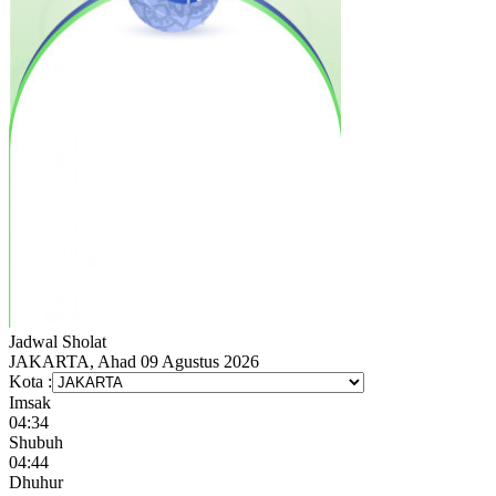
Jadwal
Sholat
JAKARTA, Ahad 09 Agustus 2026
Kota :
Imsak
04:34
Shubuh
04:44
Dhuhur