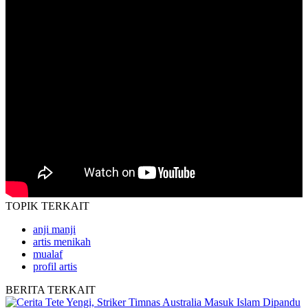
TOPIK
TERKAIT
anji manji
artis menikah
mualaf
profil artis
BERITA
TERKAIT