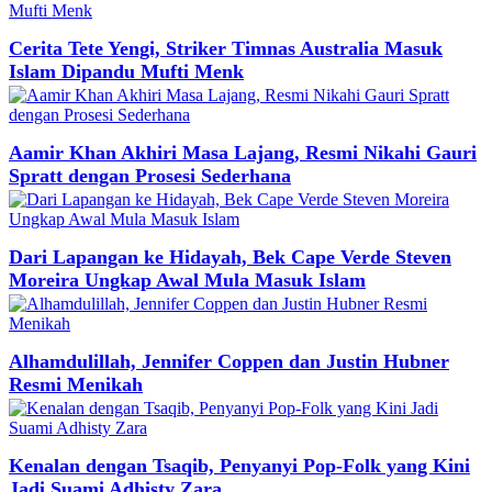
Cerita Tete Yengi, Striker Timnas Australia Masuk
Islam Dipandu Mufti Menk
Aamir Khan Akhiri Masa Lajang, Resmi Nikahi Gauri
Spratt dengan Prosesi Sederhana
Dari Lapangan ke Hidayah, Bek Cape Verde Steven
Moreira Ungkap Awal Mula Masuk Islam
Alhamdulillah, Jennifer Coppen dan Justin Hubner
Resmi Menikah
Kenalan dengan Tsaqib, Penyanyi Pop-Folk yang Kini
Jadi Suami Adhisty Zara