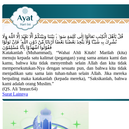
قُلْ يٰٓاَهْلَ الْكِتٰبِ تَعَالَوْا اِلٰى كَلِمَةٍ سَوَاۤءٍۢ بَيْنَنَا وَبَيْنَكُمْ اَلَّا نَعْبُدَ اِلَّا اللّٰهَ وَلَا
نُشْرِكَ بِهٖ شَيْـًٔا وَّلَا يَتَّخِذَ بَعْضُنَا بَعْضًا اَرْبَابًا مِّنْ دُوْنِ اللّٰهِ ۗ فَاِنْ تَوَلَّوْا
فَقُوْلُوا اشْهَدُوْا بِاَنَّا مُسْلِمُوْنَ
Katakanlah (Muhammad), “Wahai Ahli Kitab! Marilah (kita)
menuju kepada satu kalimat (pegangan) yang sama antara kami dan
kamu, bahwa kita tidak menyembah selain Allah dan kita tidak
mempersekutukan-Nya dengan sesuatu pun, dan bahwa kita tidak
menjadikan satu sama lain tuhan-tuhan selain Allah. Jika mereka
berpaling maka katakanlah (kepada mereka), “Saksikanlah, bahwa
kami adalah orang Muslim.”
(QS. Ali 'Imran:64)
Surat Lainnya