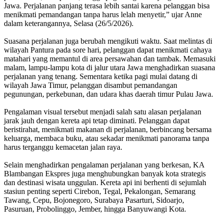
Jawa. Perjalanan panjang terasa lebih santai karena pelanggan bisa
menikmati pemandangan tanpa harus lelah menyetir,” ujar Anne
dalam keterangannya, Selasa (26/5/2026).
Suasana perjalanan juga berubah mengikuti waktu. Saat melintas di
wilayah Pantura pada sore hari, pelanggan dapat menikmati cahaya
matahari yang memantul di area persawahan dan tambak. Memasuki
malam, lampu-lampu kota di jalur utara Jawa menghadirkan suasana
perjalanan yang tenang. Sementara ketika pagi mulai datang di
wilayah Jawa Timur, pelanggan disambut pemandangan
pegunungan, perkebunan, dan udara khas daerah timur Pulau Jawa.
Pengalaman visual tersebut menjadi salah satu alasan perjalanan
jarak jauh dengan kereta api tetap diminati. Pelanggan dapat
beristirahat, menikmati makanan di perjalanan, berbincang bersama
keluarga, membaca buku, atau sekadar menikmati panorama tanpa
harus terganggu kemacetan jalan raya.
Selain menghadirkan pengalaman perjalanan yang berkesan, KA
Blambangan Ekspres juga menghubungkan banyak kota strategis
dan destinasi wisata unggulan. Kereta api ini berhenti di sejumlah
stasiun penting seperti Cirebon, Tegal, Pekalongan, Semarang
Tawang, Cepu, Bojonegoro, Surabaya Pasarturi, Sidoarjo,
Pasuruan, Probolinggo, Jember, hingga Banyuwangi Kota.