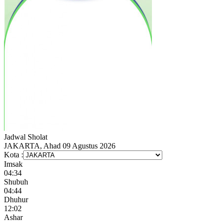
Jadwal
Sholat
JAKARTA, Ahad 09 Agustus 2026
Kota :
Imsak
04:34
Shubuh
04:44
Dhuhur
12:02
Ashar