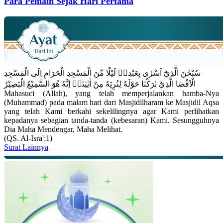
Para Pemain Sejak Hari Pertama
سُبْحٰنَ الَّذِيْٓ اَسْرٰى بِعَبْدِهٖ لَيْلًا مِّنَ الْمَسْجِدِ الْحَرَامِ اِلَى الْمَسْجِدِ
الْاَقْصَا الَّذِيْ بٰرَكْنَا حَوْلَهٗ لِنُرِيَهٗ مِنْ اٰيٰتِنَاۗ اِنَّهٗ هُوَ السَّمِيْعُ الْبَصِيْرُ
Mahasuci (Allah), yang telah memperjalankan hamba-Nya
(Muhammad) pada malam hari dari Masjidilharam ke Masjidil Aqsa
yang telah Kami berkahi sekelilingnya agar Kami perlihatkan
kepadanya sebagian tanda-tanda (kebesaran) Kami. Sesungguhnya
Dia Maha Mendengar, Maha Melihat.
(QS. Al-Isra':1)
Surat Lainnya