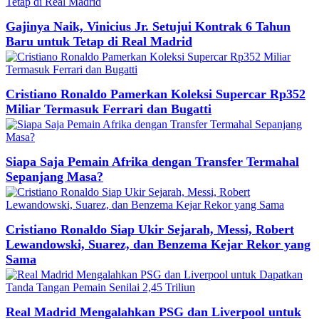
Gajinya Naik, Vinicius Jr. Setujui Kontrak 6 Tahun
Baru untuk Tetap di Real Madrid
Cristiano Ronaldo Pamerkan Koleksi Supercar Rp352
Miliar Termasuk Ferrari dan Bugatti
Siapa Saja Pemain Afrika dengan Transfer Termahal
Sepanjang Masa?
Cristiano Ronaldo Siap Ukir Sejarah, Messi, Robert
Lewandowski, Suarez, dan Benzema Kejar Rekor yang
Sama
Real Madrid Mengalahkan PSG dan Liverpool untuk