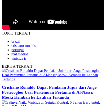
TOPIK
TERKAIT
brazil
cristiano ronaldo
portugal
real madrid
vinicius jr
BERITA
TERKAIT
Cristiano Ronaldo Dapat Penilaian Jujur dari Ange
Postecoglou Usai Pertemuan Pertama di Al-Nassr,
Meski Kembali ke Latihan Tertunda