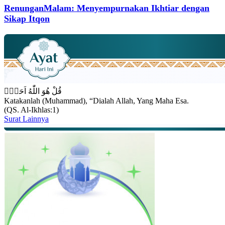
RenunganMalam: Menyempurnakan Ikhtiar dengan
Sikap Itqon
قُلْ هُوَ اللّٰهُ اَحَدٌۚ
Katakanlah (Muhammad), “Dialah Allah, Yang Maha Esa.
(QS. Al-Ikhlas:1)
Surat Lainnya