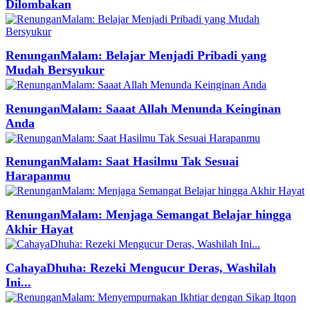
Dilombakan
RenunganMalam: Belajar Menjadi Pribadi yang
Mudah Bersyukur
RenunganMalam: Saaat Allah Menunda Keinginan
Anda
RenunganMalam: Saat Hasilmu Tak Sesuai
Harapanmu
RenunganMalam: Menjaga Semangat Belajar hingga
Akhir Hayat
CahayaDhuha: Rezeki Mengucur Deras, Washilah
Ini...