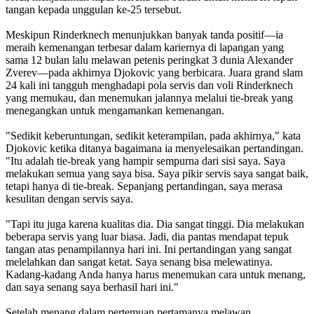
tangan kepada unggulan ke-25 tersebut.
Meskipun Rinderknech menunjukkan banyak tanda positif—ia
meraih kemenangan terbesar dalam kariernya di lapangan yang
sama 12 bulan lalu melawan petenis peringkat 3 dunia Alexander
Zverev—pada akhirnya Djokovic yang berbicara. Juara grand slam
24 kali ini tangguh menghadapi pola servis dan voli Rinderknech
yang memukau, dan menemukan jalannya melalui tie-break yang
menegangkan untuk mengamankan kemenangan.
"Sedikit keberuntungan, sedikit keterampilan, pada akhirnya," kata
Djokovic ketika ditanya bagaimana ia menyelesaikan pertandingan.
"Itu adalah tie-break yang hampir sempurna dari sisi saya. Saya
melakukan semua yang saya bisa. Saya pikir servis saya sangat baik,
tetapi hanya di tie-break. Sepanjang pertandingan, saya merasa
kesulitan dengan servis saya.
"Tapi itu juga karena kualitas dia. Dia sangat tinggi. Dia melakukan
beberapa servis yang luar biasa. Jadi, dia pantas mendapat tepuk
tangan atas penampilannya hari ini. Ini pertandingan yang sangat
melelahkan dan sangat ketat. Saya senang bisa melewatinya.
Kadang-kadang Anda hanya harus menemukan cara untuk menang,
dan saya senang saya berhasil hari ini."
Setelah menang dalam pertemuan pertamanya melawan