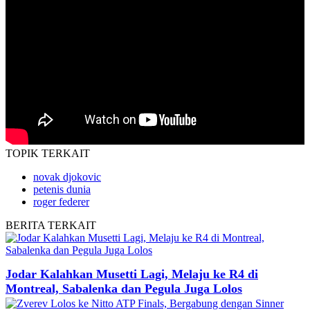
TOPIK
TERKAIT
novak djokovic
petenis dunia
roger federer
BERITA
TERKAIT
Jodar Kalahkan Musetti Lagi, Melaju ke R4 di
Montreal, Sabalenka dan Pegula Juga Lolos