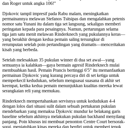
dan Roger untuk angka 106!"
Djokovic tampil impresif pada Rabu malam, meningkatkan
permainannya melawan Stefanos Tsitsipas dan mengalahkan petenis
nomor satu Yunani itu dalam tiga set langsung, sekaligus memberi
peringatan kepada para pesaingnya. Namun, pertarungan selama
tiga jam satu menit melawan Rinderknech yang pukulannya keras—
yang berakhir dengan kedua pemain saling tersungkur di
rerumputan setelah poin pertandingan yang dramatis—menceritakan
kisah yang berbeda.
Setelah melesakkan 35 pukulan winner di dua set awal—yang
semuanya ia kalahkan—gaya bermain agresif Rinderknech mulai
membuahkan hasil. Pemain Prancis bertinggi 6'5" itu memanfaatkan
permainan Djokovic yang kurang percaya diri di set ketiga untuk
memperkecil kedudukan, sebelum menguasai suasana di akhir set
keempat, ketika kedua pemain menunjukkan kualitas mereka lewat
serangkaian reli yang memukau.
Rinderknech mempertahankan servisnya untuk kedudukan 4-4
dengan lolos dari situasi sulit dalam sebuah pertukaran pukulan
mendebarkan yang memaksa Djokovic mundur ke belakang garis
baseline sebelum akhirnya melakukan pukulan backhand menyilang
panjang. Poin khusus ini membuat penonton Centre Court bersorak-
sorai, menjatuhkan kipas mereka dan berdiri untuk memberi tepuk