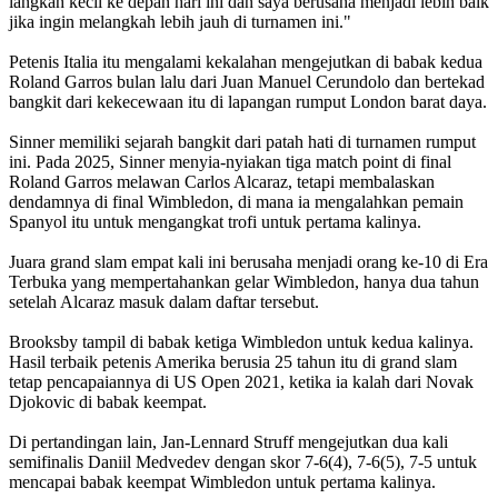
langkah kecil ke depan hari ini dan saya berusaha menjadi lebih baik
jika ingin melangkah lebih jauh di turnamen ini."
Petenis Italia itu mengalami kekalahan mengejutkan di babak kedua
Roland Garros bulan lalu dari Juan Manuel Cerundolo dan bertekad
bangkit dari kekecewaan itu di lapangan rumput London barat daya.
Sinner memiliki sejarah bangkit dari patah hati di turnamen rumput
ini. Pada 2025, Sinner menyia-nyiakan tiga match point di final
Roland Garros melawan Carlos Alcaraz, tetapi membalaskan
dendamnya di final Wimbledon, di mana ia mengalahkan pemain
Spanyol itu untuk mengangkat trofi untuk pertama kalinya.
Juara grand slam empat kali ini berusaha menjadi orang ke-10 di Era
Terbuka yang mempertahankan gelar Wimbledon, hanya dua tahun
setelah Alcaraz masuk dalam daftar tersebut.
Brooksby tampil di babak ketiga Wimbledon untuk kedua kalinya.
Hasil terbaik petenis Amerika berusia 25 tahun itu di grand slam
tetap pencapaiannya di US Open 2021, ketika ia kalah dari Novak
Djokovic di babak keempat.
Di pertandingan lain, Jan-Lennard Struff mengejutkan dua kali
semifinalis Daniil Medvedev dengan skor 7-6(4), 7-6(5), 7-5 untuk
mencapai babak keempat Wimbledon untuk pertama kalinya.