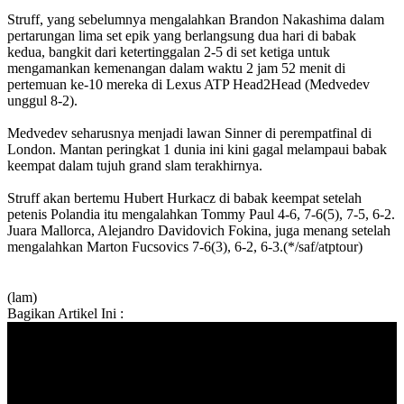
Struff, yang sebelumnya mengalahkan Brandon Nakashima dalam
pertarungan lima set epik yang berlangsung dua hari di babak
kedua, bangkit dari ketertinggalan 2-5 di set ketiga untuk
mengamankan kemenangan dalam waktu 2 jam 52 menit di
pertemuan ke-10 mereka di Lexus ATP Head2Head (Medvedev
unggul 8-2).
Medvedev seharusnya menjadi lawan Sinner di perempatfinal di
London. Mantan peringkat 1 dunia ini kini gagal melampaui babak
keempat dalam tujuh grand slam terakhirnya.
Struff akan bertemu Hubert Hurkacz di babak keempat setelah
petenis Polandia itu mengalahkan Tommy Paul 4-6, 7-6(5), 7-5, 6-2.
Juara Mallorca, Alejandro Davidovich Fokina, juga menang setelah
mengalahkan Marton Fucsovics 7-6(3), 6-2, 6-3.(*/saf/atptour)
(lam)
Bagikan Artikel Ini :