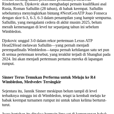
Rinderknech, Djokovic akan menghadapi pemain kualifikasi asal
Rusia, Roman Safiullin (28 tahun), di babak keempat. Safiullin
sebelumnya menyingkirkan bintang #NextGenATP Joao Fonseca
dengan skor 6-3, 6-3, 6-3 dalam penampilan yang hampir sempurna.
Safiullin, yang mengalami cedera di akhir musim 2025, belum
meraih kemenangan di level tur sepanjang tahun ini sebelum
Wimbledon.
Djokovic unggul 3-0 dalam rekor pertemuan Lexus ATP
Head2Head melawan Safiullin—yang pernah menjadi
perempatfinalis Wimbledon—tanpa pernah kehilangan satu set pun
di semua pertemuan tersebut, yang terakhir terjadi di Shanghai pada
2024. Ini akan menjadi pertemuan pertama mereka di lapangan
rumput.
Sinner Terus Temukan Performa untuk Melaju ke R4
Wimbledon, Medvedev Tersingkir
Sejentara itu, Jannik Sinner meskipun belum tampil di level
terbaiknya minggu ini di Wimbledon, tetapi ia kembali melaju ke
babak keempat turnamen rumput ini untuk tahun kelima berturut-
turut.
Juara bertahan itu dipaksa bermain lima set di kemenangan babak