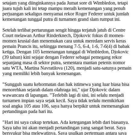
setajam yang diinginkannya pada Jumat sore di Wimbledon, tetapi
juara tujuh kali ini tetap mampu meraih kemenangan yang penuh
perjuangan sekaligus menyamai rekor Roger Federer untuk jumlah
kemenangan tunggal putra di turnamen grand slam rumput ini.
Setelah terlibat pertarungan sengit hingga terjatuh jatuh di Centre
Court melawan Arthur Rinderknech, Djokovic fokus di momen-
momen krusial dan menemukan cara untuk meredam servis keras
pemain Prancis itu, sehingga menang 7-5, 6-4, 1-6, 7-6(4) di babak
ketiga. Dengan 105 kemenangan tunggal di Wimbledon, Djokovic
(39 tahun) kini sejajar dengan Federer sebagai pemegang rekor
sepanjang masa di sektor putra, sementara mantan petenis nomor
satu WTA, Martina Navratilova (120), menjadi satu-satunya pemain
yang memiliki lebih banyak kemenangan.
"Sungguh suatu kehormatan dan hak istimewa yang luar biasa bisa
menorehkan sejarah dalam olahraga ini," ujar Djokovic dalam
wawancara di lapangan. "Terlebih lagi di sini, ini selalu menjadi
turnamen impian saya sejak kecil. Saya tidak terlalu memikirkan
soal angka 105 atau 106, saya hanya berpikir untuk memenangkan
pertandingan pada hari itu.
"Hari ini saya cukup tertekan. Ada ketegangan lebih dari biasanya.
Saya tahu ini akan menjadi pertandingan yang sangat berat. Saya
bersyukur bisa melewatinya. Saya usulkan pertemuan antara saya