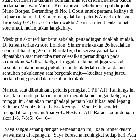
pertama melawan Miomir Kecmanovic, sebelum sempat diuji oleh
Nuno Borges. Bertanding di No. 1 Court untuk pertama kalinya di
kejuaraan tahun ini, Sinner mengalahkan petenis Amerika Jenson
Brooksby 6-4, 6-3, 6-4 dalam waktu 2 jam 13 menit pada Jumat
sore untuk melanjutkan langkahnya.
Meskipun skor terlihat berat sebelah, pertandingan tidaklah mudah.
Di tengah teriknya sore London, Sinner melakukan 26 kesalahan
sendiri dibanding 20 dari Brooksby, dan servisnya bahkan
dipatahkan saat mencoba menyelesaikan pertandingan pada
kedudukan 5-3 di set ketiga. Unggulan utama ini juga sesekali
kesulitan dalam timing pukulan dan tidak terlalu natural dalam
sentuhan pukulannya saat bergerak maju—kualitas yang justru
berkembang pesat dalam setahun terakhir.
Namun, saat dibutuhkan, petenis peringkat 1 PIF ATP Rankings ini
masuk ke mode pertahanan untuk meraih kemenangan ketiganya
minggu ini, dan akan menghadapi pemain kualifikasi asal Jepang,
Shintaro Mochizuki, di babak keempat. Mochizuki sendiri
mengalahkan pemain Spanyol #NextGenATP Rafael Jodar dengan
skor 1-6, 7-6(5), 6-4, 6-4.
"Saya sangat senang dengan kemenangan ini," kata Sinner dalam
wawancara di lapangan. "Saya berusaha meningkat setiap hari. Ada