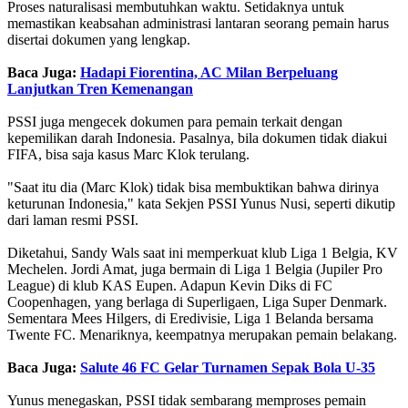
Proses naturalisasi membutuhkan waktu. Setidaknya untuk
memastikan keabsahan administrasi lantaran seorang pemain harus
disertai dokumen yang lengkap.
Baca Juga:
Hadapi Fiorentina, AC Milan Berpeluang
Lanjutkan Tren Kemenangan
PSSI juga mengecek dokumen para pemain terkait dengan
kepemilikan darah Indonesia. Pasalnya, bila dokumen tidak diakui
FIFA, bisa saja kasus Marc Klok terulang.
"Saat itu dia (Marc Klok) tidak bisa membuktikan bahwa dirinya
keturunan Indonesia," kata Sekjen PSSI Yunus Nusi, seperti dikutip
dari laman resmi PSSI.
Diketahui, Sandy Wals saat ini memperkuat klub Liga 1 Belgia, KV
Mechelen. Jordi Amat, juga bermain di Liga 1 Belgia (Jupiler Pro
League) di klub KAS Eupen. Adapun Kevin Diks di FC
Coopenhagen, yang berlaga di Superligaen, Liga Super Denmark.
Sementara Mees Hilgers, di Eredivisie, Liga 1 Belanda bersama
Twente FC. Menariknya, keempatnya merupakan pemain belakang.
Baca Juga:
Salute 46 FC Gelar Turnamen Sepak Bola U-35
Yunus menegaskan, PSSI tidak sembarang memproses pemain