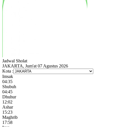
Jadwal
Sholat
JAKARTA, Jum'at 07 Agustus 2026
Kota :
Imsak
04:35
Shubuh
04:45
Dhuhur
12:02
Ashar
15:23
Maghrib
17:58