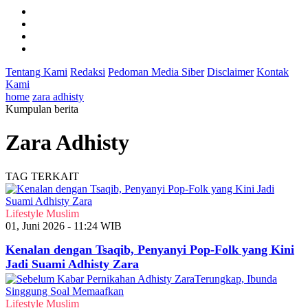
Tentang Kami
Redaksi
Pedoman Media Siber
Disclaimer
Kontak
Kami
home
zara adhisty
Kumpulan berita
Zara Adhisty
TAG TERKAIT
Lifestyle Muslim
01, Juni 2026 - 11:24 WIB
Kenalan dengan Tsaqib, Penyanyi Pop-Folk yang Kini
Jadi Suami Adhisty Zara
Lifestyle Muslim