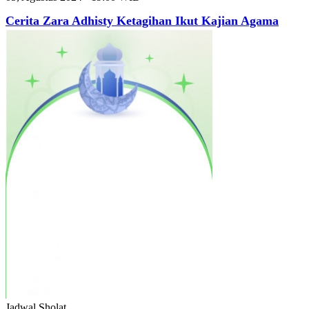
Cerita Zara Adhisty Ketagihan Ikut Kajian Agama
Jadwal
Sholat