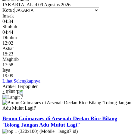
JAKARTA, Ahad 09 Agustus 2026
Kota :
Imsak
04:34
Shubuh
04:44
Dhuhur
12:02
Ashar
15:23
Maghrib
17:58
Isya
19:09
Lihat Selengkapnya
Artikel
Terpopuler
Bruno Guimaraes di Arsenal: Declan Rice Bilang
'Tolong Jangan Adu Mulut Lagi!'