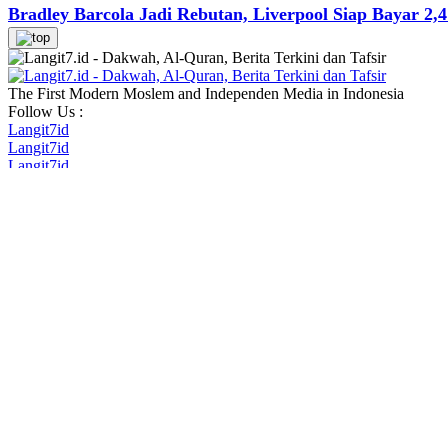
Bradley Barcola Jadi Rebutan, Liverpool Siap Bayar 2,4
The First Modern Moslem and Independen Media in Indonesia
Follow Us :
Langit7id
Langit7id
Langit7id
Langit7id
KANAL
AL QURAN DIGITAL
GLOBAL NEWS
SOSOK MUSLIM
WIRAUSAHA SYARIAH
EDUKASI & PESANTREN
LIFESTYLE MUSLIM
COMMUNITY
WISATA HALAL
SPORTS
MASJID
HOME & GARDEN
INDEX
INFORMASI