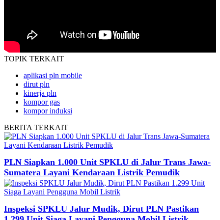
TOPIK
TERKAIT
aplikasi pln mobile
dirut pln
kinerja pln
kompor gas
kompor induksi
BERITA
TERKAIT
PLN Siapkan 1.000 Unit SPKLU di Jalur Trans Jawa-
Sumatera Layani Kendaraan Listrik Pemudik
Inspeksi SPKLU Jalur Mudik, Dirut PLN Pastikan
1.299 Unit Siaga Layani Pengguna Mobil Listrik